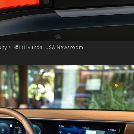
graphy。 摘自Hyundai USA Newsroom