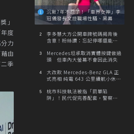
沉默7年不忍了！「車界女神」李
冠儀發長文控職場性騷、黑幕
大獎」
「年度
李多慧大方公開車牌號碼揭背後
含意！粉絲讚：忘記停哪還能幫
的高分力
忙找車
而藉由
Mercedes坦承取消實體按鍵做過
頭 但車內大螢幕不會因此消失
第二季
大改款 Mercedes-Benz GLA 正
式亮相 純電 643 公里續航小休
旅！
桃市科技執法被指「罰單陷
阱」！民代促完善配套，警察局
提數據回應