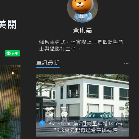
台美關
黃俐嘉
韓系車專武，但實際上只是個鍵盤鬥
士與攝影打工仔。
車訊最新
Kia Stonic前7月銷量年增145%
79.9萬元起再送電子後視鏡