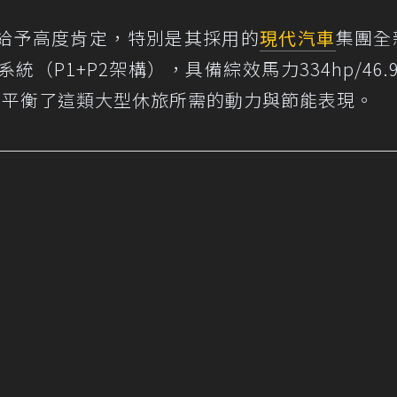
sade給予高度肯定，特別是其採用的
現代汽車
集團全新
統（P1+P2架構），具備綜效馬力334hp/46.9
，完美平衡了這類大型休旅所需的動力與節能表現。