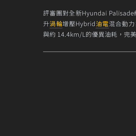
評審團對全新Hyundai Pali
升
渦輪
增壓Hybrid
油電
混合動力系
與約 14.4km/L的優異油耗