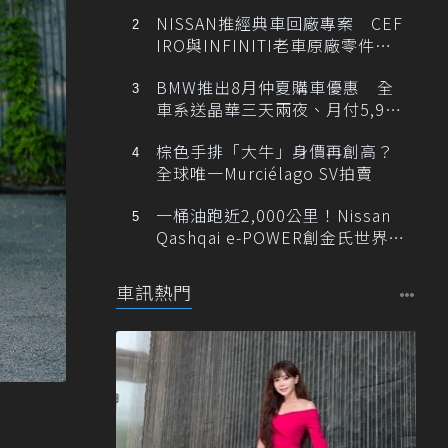
NISSAN推經典車回廠專案 CEF
IRO與INFINITI老車原廠零件最
低1折
BMW推出8月仲夏購車優惠 全
車系送晶華三天兩夜、月付5,900
元起
棕色手排「大牛」身價再創高？
全球唯一Murciélago SV拍賣
一桶油跑近2,000公里！Nissan
Qashqai e-POWER創金氏世界紀
錄
車訊熱門