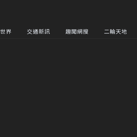
世界
交通新訊
趣聞網搜
二輪天地