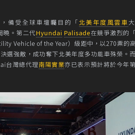
幕，備受全球車壇矚目的「
北美年度風雲車
式揭曉。第二代
Hyundai
Palisade
在競爭激烈的
ility Vehicle of the Year）級距中，以270票
an Leaf等決選強敵，成功奪下北美年度多功能車殊榮。
dai台灣總代理
南陽實業
亦已表示預計將於今年