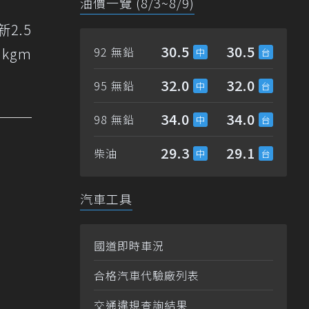
油價一覽 (8/3~8/9)
2.5
30.5
30.5
kgm
92 無鉛
32.0
32.0
95 無鉛
34.0
34.0
98 無鉛
29.3
29.1
柴油
汽車工具
國道即時車況
合格汽車代驗廠列表
交通違規查詢結果