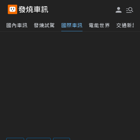
國內車訊
發燒試駕
國際車訊
電能世界
交通新訊