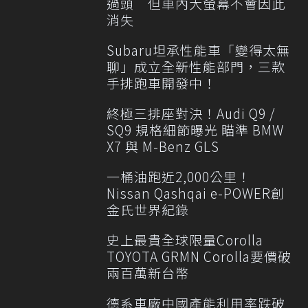
過頭 但車內大螢幕不會因此
消失
Subaru坦承性能車「變得太無
聊」成立全新性能部門，三款
手排跑車開發中！
終極三排座對決！Audi Q9 /
SQ9 規格細節曝光 瞄準 BMW
X7 與 M-Benz GLS
一桶油跑近2,000公里！
Nissan Qashqai e-POWER創
金氏世界紀錄
史上最貴全球限量Corolla
TOYOTA GRMN Corolla要價破
兩百萬新台幣
德系車廠中國產能利用率跌破