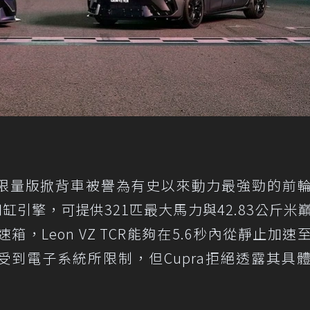
TCR限量版掀背車被譽為有史以來動力最強勁的前
四缸引擎，可提供321匹最大馬力與42.83公斤米
，Leon VZ TCR能夠在5.6秒內從靜止加速
受到電子系統所限制，但Cupra拒絕透露其具