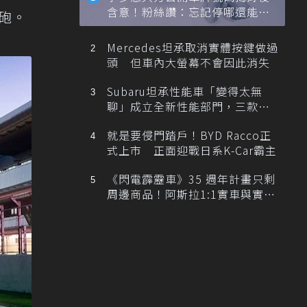
含意！粉絲讚：忘記停哪還能幫
砲。
忙找車
Mercedes坦承取消實體按鍵做過
頭 但車內大螢幕不會因此消失
Subaru坦承性能車「變得太無
聊」成立全新性能部門，三款手
排跑車開發中！
就是要侵門踏戶！BYD Racco正
式上市 正面迎戰日系K-Car霸主
《閃電霹靂車》35 週年計畫只剩
周邊商品！阿斯拉1:1實車與實體
展覽雙雙喊卡