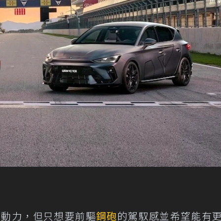
f R的動力，但只想要前驅
鋼砲
的駕馭感並希望能有