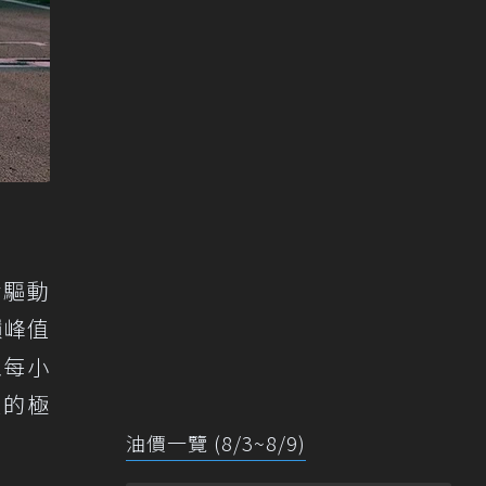
輪驅動
巔峰值
至每小
體的極
油價一覽 (8/3~8/9)