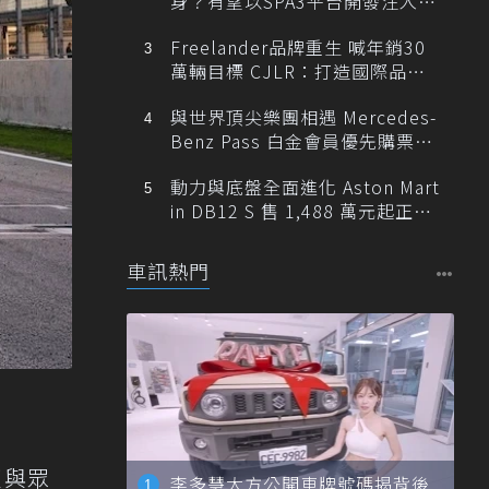
身？有望以SPA3平台開發注入80
0V動力
Freelander品牌重生 喊年銷30
萬輛目標 CJLR：打造國際品牌
半數銷量來自全球！
與世界頂尖樂團相遇 Mercedes-
Benz Pass 白金會員優先購票維
也納愛樂
動力與底盤全面進化 Aston Mart
in DB12 S 售 1,488 萬元起正式
登台
車訊熱門
更與眾
李多慧大方公開車牌號碼揭背後