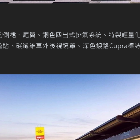
的側裙、尾翼、銅色四出式排氣系統、特製輕量
繪貼、碳纖維車外後視鏡罩、深色鍍鉻Cupra標