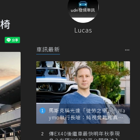
座椅
Lucas
車訊最新
馬斯克稱光達「徒勞之舉」！Wa
ymo執行長嗆：純視覺難達真正
自動駕駛
傳EX40後繼車最快明年秋季現