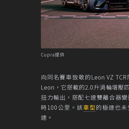
Cupra提供
向同名賽車致敬的Leon VZ 
Leon，它搭載的2.0升渦輪增壓
扭力輸出，搭配七速雙離合器變速箱
時100公里。該
車型
的極速也未
速。