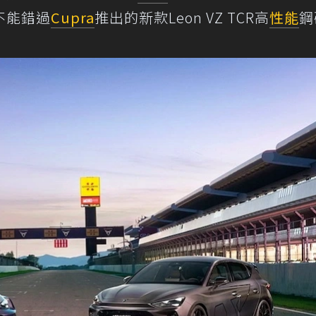
不能錯過
Cupra
推出的新款Leon VZ TCR高
性能
鋼