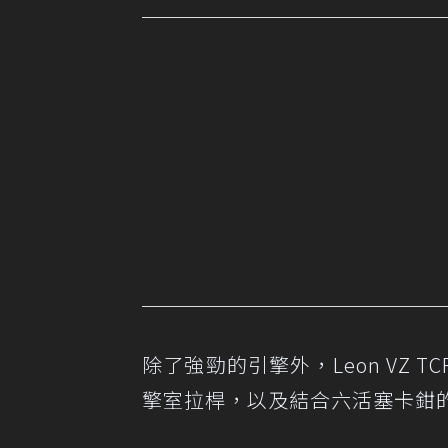
除了強勁的引擎外，Leon VZ
擎室拉桿，以及結合六活塞卡鉗的高