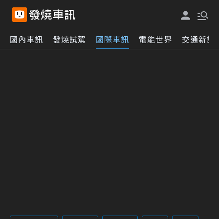
國內車訊
發燒試駕
國際車訊
電能世界
交通新訊