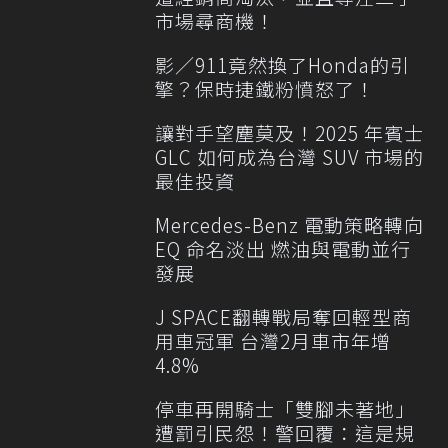
市場尋商機！
影／911竟然換了Honda的引
擎？保時捷鐵粉憤怒了！
讓對手望塵莫及！2025 年賓士
GLC 如何成為台灣 SUV 市場的
最佳投資
Mercedes-Benz 電動策略轉向
EQ 命名淡出 燃油與電動並行
發展
J SPACE翻轉戰局奪回輕型商
用車冠軍 台灣2月車市年增
4.8%
停車再開騎士「雙腳未著地」
遭罰引民怨！警回覆：這是規