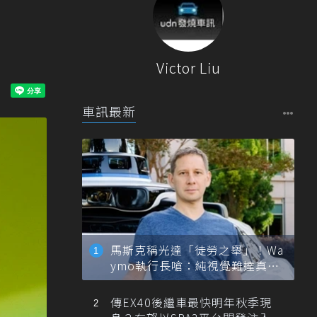
Victor Liu
車訊最新
馬斯克稱光達「徒勞之舉」！Wa
ymo執行長嗆：純視覺難達真正
自動駕駛
傳EX40後繼車最快明年秋季現