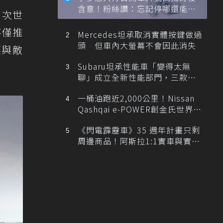
含意！粉絲讚：忘記停哪還能幫
了次世
忙找車
將僅推
Mercedes坦承取消實體按鍵做過
頭 但車內大螢幕不會因此消失
標與敵
Subaru坦承性能車「變得太無
聊」成立全新性能部門，三款手
排跑車開發中！
一桶油跑近2,000公里！Nissan
Qashqai e-POWER創金氏世界紀
錄
《閃電霹靂車》35 週年計畫只剩
周邊商品！阿斯拉1:1實車與實體
展覽雙雙喊卡