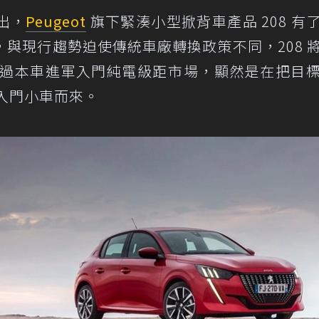
出，
Peugeot
旗下緊湊小型掀背車產品 208 有
與現行趨勢迫使傳統車廠轉換政策不同，208 
過本車進軍入門純電級距市場，顯然是在把目
l 等入門小車而來。