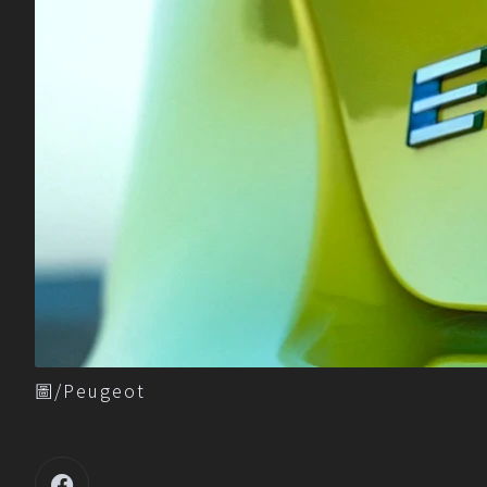
圖/Peugeot