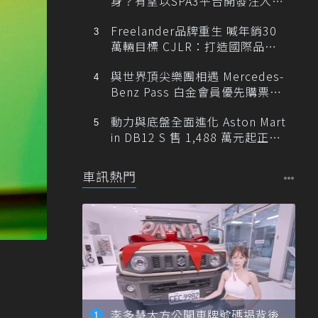
身？有望以SPA3平台開發注入80
0V動力
Freelander品牌重生 喊年銷30
萬輛目標 CJLR：打造國際品牌
半數銷量來自全球！
與世界頂尖樂團相遇 Mercedes-
Benz Pass 白金會員優先購票維
也納愛樂
動力與底盤全面進化 Aston Mart
in DB12 S 售 1,488 萬元起正式
登台
車訊熱門
李多慧大方公開車牌號碼揭背後