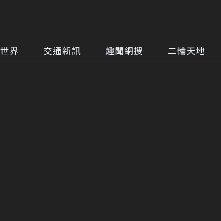
世界
交通新訊
趣聞網搜
二輪天地