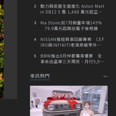
動力與底盤全面進化 Aston Mart
in DB12 S 售 1,488 萬元起正式
登台
Kia Stonic前7月銷量年增145%
79.9萬元起再送電子後視鏡
NISSAN推經典車回廠專案 CEF
IRO與INFINITI老車原廠零件最
低1折
BMW推出8月仲夏購車優惠 全
車系送晶華三天兩夜、月付5,900
元起
車訊熱門