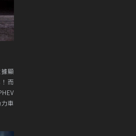
數據顯
準！而
HEV
動力車