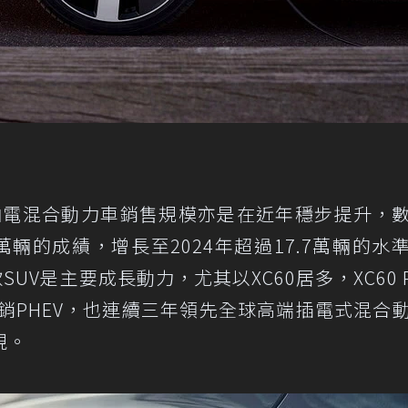
式油電混合動力車銷售規模亦是在近年穩步提升，
約4.6萬輛的成績，增長至2024年超過17.7萬輛的水
SUV是主要成長動力，尤其以XC60居多，XC60 P
暢銷PHEV，也連續三年領先全球高端插電式混合
現。