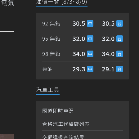
油價一覽 (8/3~8/9)
o電氣
30.5
30.5
92 無鉛
32.0
32.0
95 無鉛
34.0
34.0
98 無鉛
29.3
29.1
柴油
汽車工具
國道即時車況
合格汽車代驗廠列表
交通違規查詢結果