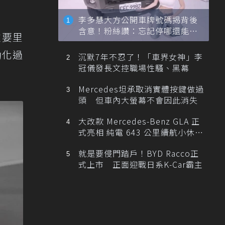
李多慧大方公開車牌號碼揭背後
含意！粉絲讚：忘記停哪還能幫
重要里
忙找車
動化過
沉默7年不忍了！「車界女神」李
冠儀發長文控職場性騷、黑幕
Mercedes坦承取消實體按鍵做過
頭 但車內大螢幕不會因此消失
大改款 Mercedes-Benz GLA 正
式亮相 純電 643 公里續航小休
旅！
就是要侵門踏戶！BYD Racco正
式上市 正面迎戰日系K-Car霸主