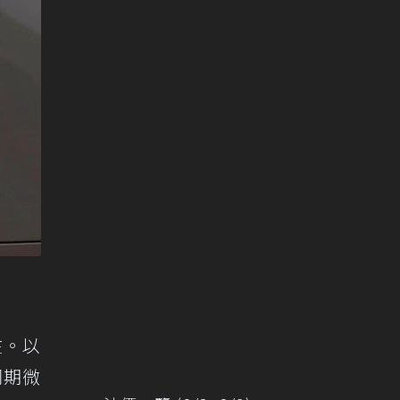
在。以
同期微