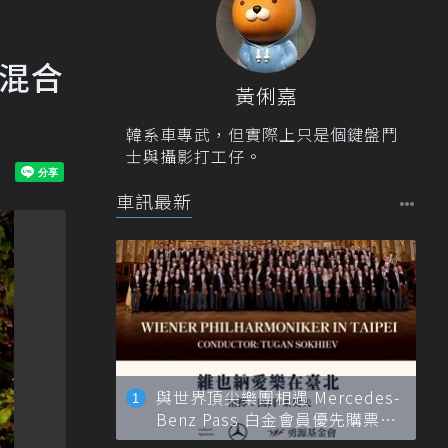
電混合
黃俐嘉
韓系車專武，但實際上只是個鍵盤鬥
士與攝影打工仔。
車訊最新
與世界頂尖樂團相遇 Mercedes-
Benz Pass 白金會員優先購票維
也納愛樂