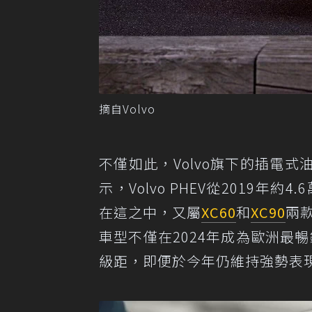
摘自Volvo
不僅如此，Volvo旗下的插電
示，Volvo PHEV從2019年
在這之中，又屬
XC60
和
XC90
兩款
車型不僅在2024年成為歐洲最
級距，即便於今年仍維持強勢表