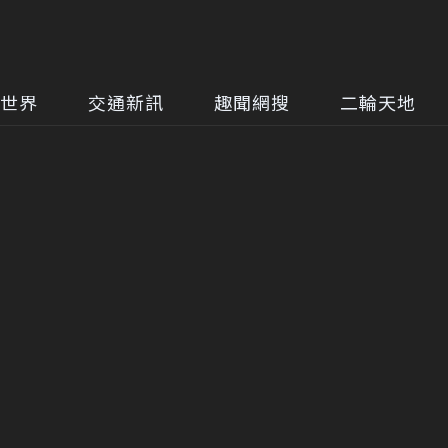
世界
交通新訊
趣聞網搜
二輪天地