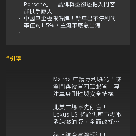
Porsche」 品牌轉型卻恐把入門客
群拱手讓人
中國車企極限洗牌！新車出不停利潤
率僅剩1.5%，主流車廠急出海
引擎
Mazda 申請專利曝光！蝶
翼門與縱置四缸配置，專
注車身剛性與安全結構
北美市場率先停售！
Lexus LS 將於供應市場取
消純燃油版，全面改採單
一油電動力
線上結合實體巡迴！