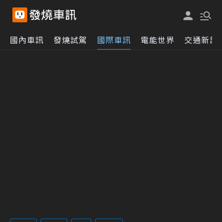
國內車訊
發燒試駕
國際車訊
電能世界
交通新訊