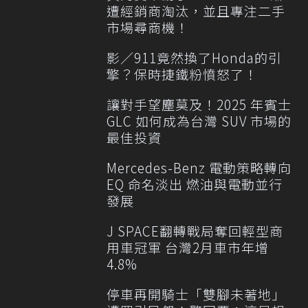
遭經銷商淘汰，並且專注二手
市場尋商機！
影／911竟然換了Honda的引
擎？保時捷鐵粉憤怒了！
讓對手望塵莫及！2025 年賓士
GLC 如何成為台灣 SUV 市場的
最佳投資
Mercedes-Benz 電動策略轉向
EQ 命名淡出 燃油與電動並行
發展
J SPACE翻轉戰局奪回輕型商
用車冠軍 台灣2月車市年增
4.8%
停車再開騎士「雙腳未著地」