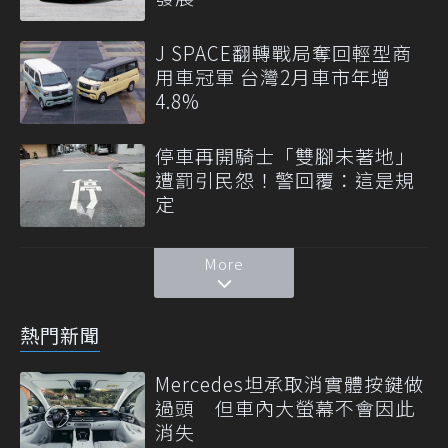
J SPACE翻轉戰局奪回輕型商
用車冠軍 台灣2月車市年增
4.8%
停車再開騎士「雙腳未著地」
遭罰引民怨！警回覆：這是規
定
More
熱門新聞
Mercedes坦承取消實體按鍵做
過頭 但車內大螢幕不會因此
消失