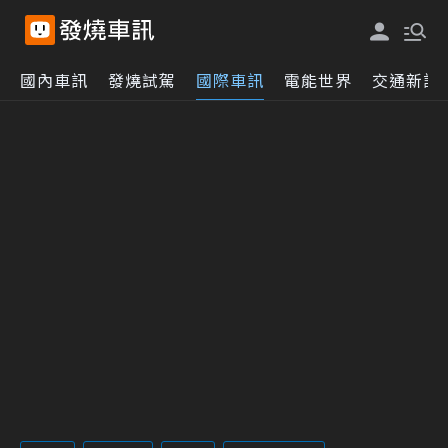
國內車訊
發燒試駕
國際車訊
電能世界
交通新訊