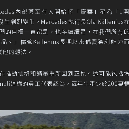
，Mercedes內部甚至有人開始將「豪華」稱為「L
變化。Mercedes執行長Ola Källenius
們的目標一直都是，也將繼續是，在我們所有
。」儘管Källenius長期以來偏愛獲利能力
變他的想法。
在推動價格和銷量重新回到正軌。這可能包括
ümali這樣的員工代表認為，每年生產少於200萬