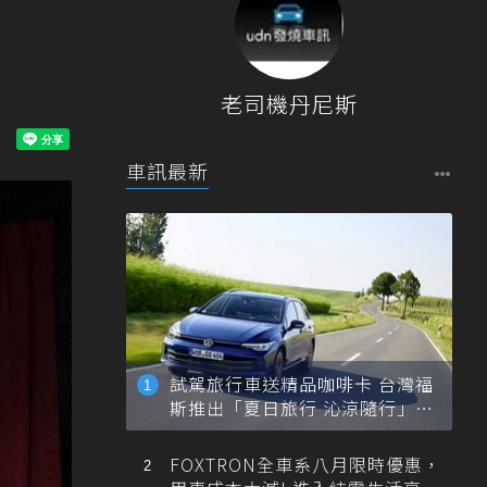
老司機丹尼斯
車訊最新
試駕旅行車送精品咖啡卡 台灣福
斯推出「夏日旅行 沁涼隨行」活
動
FOXTRON全車系八月限時優惠，