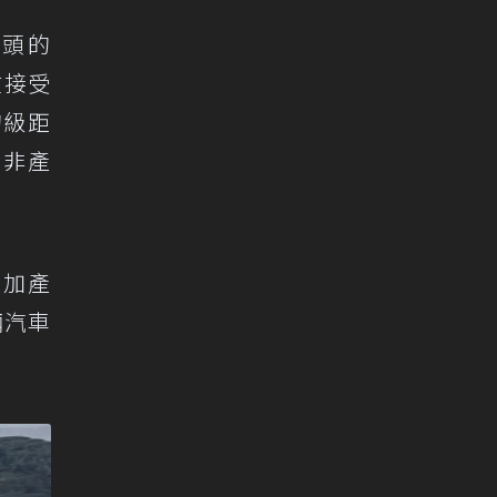
開頭的
在接受
的級距
而非產
增加產
輛汽車