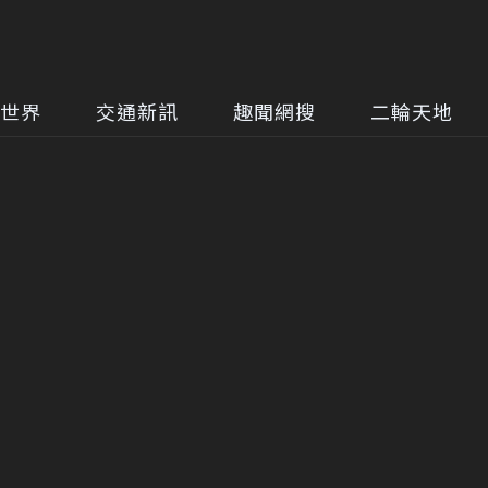
世界
交通新訊
趣聞網搜
二輪天地