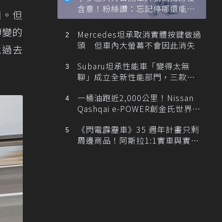
含意！粉絲讚：忘記停哪還能幫
輛。但
忙找車
轉變的
Mercedes坦承取消實體按鍵做過
頭 但車內大螢幕不會因此消失
脫過去
Subaru坦承性能車「變得太無
聊」成立全新性能部門，三款手
排跑車開發中！
一桶油跑近2,000公里！Nissan
Qashqai e-POWER創金氏世界紀
錄
《閃電霹靂車》35 週年計畫只剩
周邊商品！阿斯拉1:1實車與實體
展覽雙雙喊卡