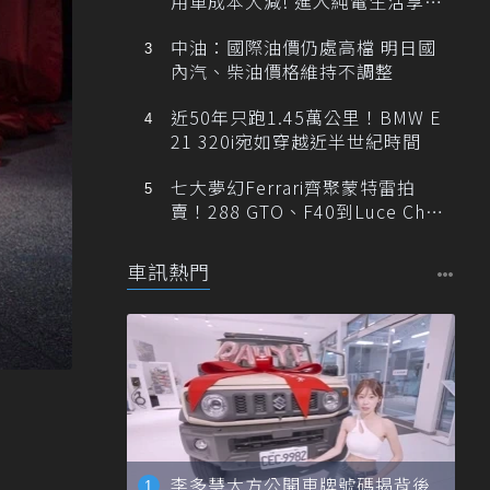
用車成本大減! 進入純電生活享
「零稅金＋零保養」新時代
中油：國際油價仍處高檔 明日國
內汽、柴油價格維持不調整
近50年只跑1.45萬公里！BMW E
21 320i宛如穿越近半世紀時間
七大夢幻Ferrari齊聚蒙特雷拍
賣！288 GTO、F40到Luce Cha
ssis 0一次登場
車訊熱門
李多慧大方公開車牌號碼揭背後