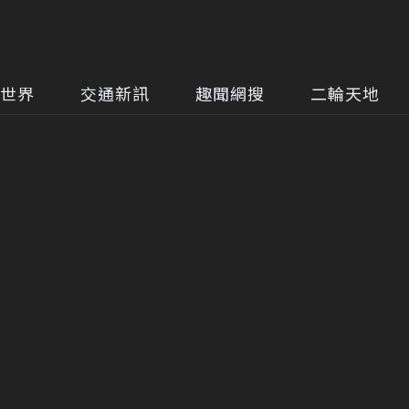
世界
交通新訊
趣聞網搜
二輪天地