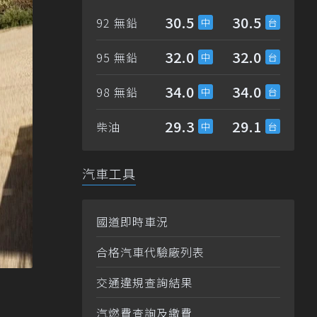
30.5
30.5
92 無鉛
32.0
32.0
95 無鉛
34.0
34.0
98 無鉛
29.3
29.1
柴油
汽車工具
國道即時車況
合格汽車代驗廠列表
交通違規查詢結果
汽燃費查詢及繳費