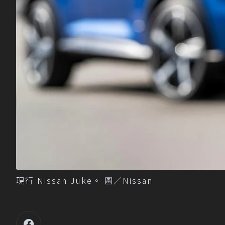
現行 Nissan Juke。 圖／Nissan