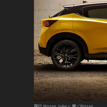
現行 Nissan Juke。 圖／Nissan