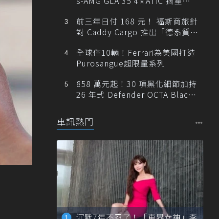
s-AMG GLA 35 4MATIC 摘星版
輕旅
前三年日付 168 元！ 福斯商旅針
對 Caddy Cargo 推出「德系質感
精算圓夢」與「打天下」專案
全球僅10輛！Ferrari為美國打造
Purosangue超限量系列
858 萬元起！30 項黑化細節加持
26 年式 Defender OCTA Black
限量 5 席登台
車訊熱門
沉默7年不忍了！「車界女神」李