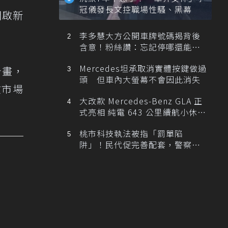
冠儀發長文控職場性騷、黑幕
開啟新
李多慧大方公開車牌號碼揭背後
含意！粉絲讚：忘記停哪還能幫
忙找車
Mercedes坦承取消實體按鍵做過
計畫，
頭 但車內大螢幕不會因此消失
在市場
大改款 Mercedes-Benz GLA 正
式亮相 純電 643 公里續航小休
旅！
桃市科技執法被指「罰單陷
阱」！民代促完善配套，警察局
提數據回應