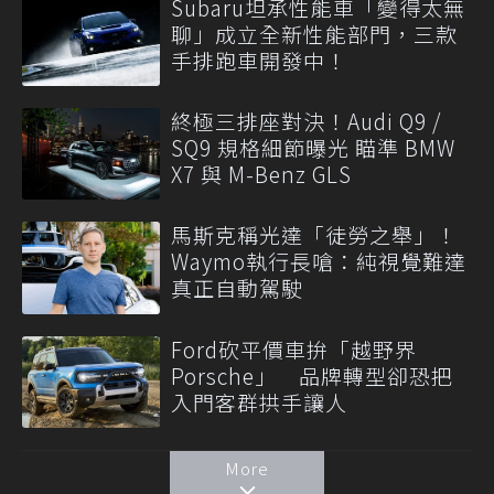
Subaru坦承性能車「變得太無
聊」成立全新性能部門，三款
手排跑車開發中！
終極三排座對決！Audi Q9 /
SQ9 規格細節曝光 瞄準 BMW
X7 與 M-Benz GLS
馬斯克稱光達「徒勞之舉」！
Waymo執行長嗆：純視覺難達
真正自動駕駛
Ford砍平價車拚「越野界
Porsche」 品牌轉型卻恐把
入門客群拱手讓人
More