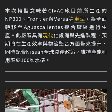
本次轉型意味著CIVAC廠目前所生產的
NP300、Frontier與Versa等
車型
，將全面
轉移至Aguascalientes複合廠區進行生
產。此廠區具備
現代
化設備與先進製程，預
期將在生產效率與物流整合方面帶來提升，
同時配合Nissan全球減產政策，維持產能利
用率於100%水準。