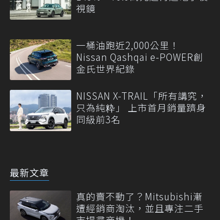
視鏡
一桶油跑近2,000公里！
Nissan Qashqai e-POWER創
金氏世界紀錄
NISSAN X-TRAIL「所有講究，
只為純粋」 上市首月銷量躋身
同級前3名
最新文章
真的賣不動了？Mitsubishi漸
遭經銷商淘汰，並且專注二手
市場尋商機！