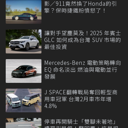
影／911竟然換了Honda的引
擎？保時捷鐵粉憤怒了！
讓對手望塵莫及！2025 年賓士
GLC 如何成為台灣 SUV 市場的
最佳投資
Mercedes-Benz 電動策略轉向
EQ 命名淡出 燃油與電動並行
發展
J SPACE翻轉戰局奪回輕型商
用車冠軍 台灣2月車市年增
4.8%
停車再開騎士「雙腳未著地」