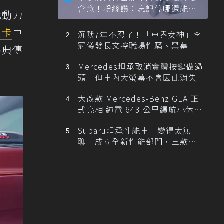
含意！粉絲讚：忘記停哪還能幫
代動力
忙找車
皮卡
車
沉默7年不忍了！「車界女神」李
冠儀發長文控職場性騷、黑幕
經典傳
Mercedes坦承取消實體按鍵做過
頭 但車內大螢幕不會因此消失
大改款 Mercedes-Benz GLA 正
式亮相 純電 643 公里續航小休
旅！
Subaru坦承性能車「變得太無
聊」成立全新性能部門，三款手
排跑車開發中！