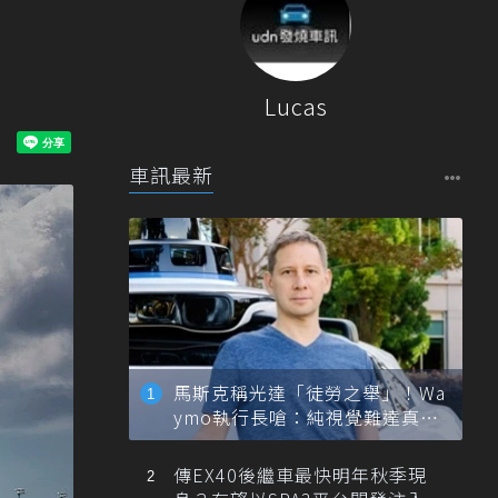
Lucas
車訊最新
馬斯克稱光達「徒勞之舉」！Wa
ymo執行長嗆：純視覺難達真正
自動駕駛
傳EX40後繼車最快明年秋季現