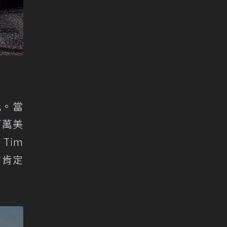
此。當
百萬美
Tim
你肯定