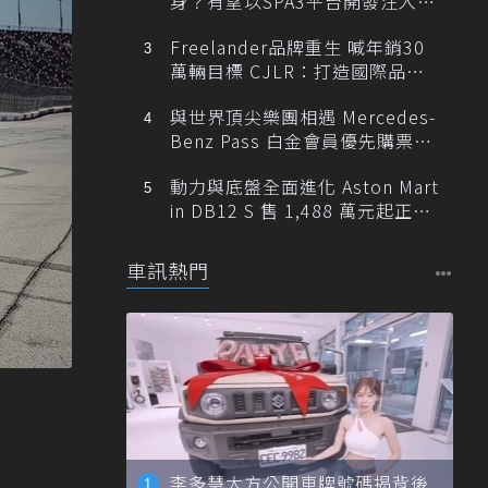
身？有望以SPA3平台開發注入80
0V動力
Freelander品牌重生 喊年銷30
萬輛目標 CJLR：打造國際品牌
半數銷量來自全球！
與世界頂尖樂團相遇 Mercedes-
Benz Pass 白金會員優先購票維
也納愛樂
動力與底盤全面進化 Aston Mart
in DB12 S 售 1,488 萬元起正式
登台
車訊熱門
李多慧大方公開車牌號碼揭背後