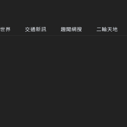
世界
交通新訊
趣聞網搜
二輪天地