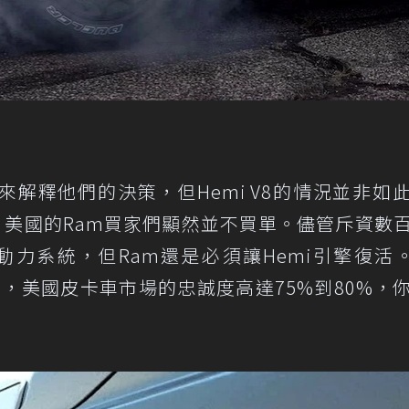
解釋他們的決策，但Hemi V8的情況並非如
美國的Ram買家們顯然並不買單。儘管斥資數
六缸動力系統，但Ram還是必須讓Hemi引擎復活。
時表示，美國皮卡車市場的忠誠度高達75%到80%，