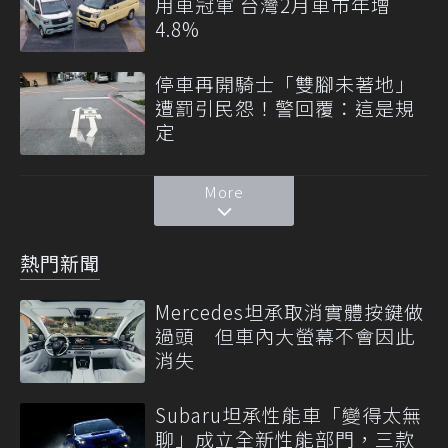
用車冠軍 台灣2月車市年增
4.8%
停車再開騎士「雙腳未著地」
遭罰引民怨！警回覆：這是規
定
More
熱門新聞
Mercedes坦承取消實體按鍵做
過頭 但車內大螢幕不會因此
消失
Subaru坦承性能車「變得太無
聊」成立全新性能部門，三款