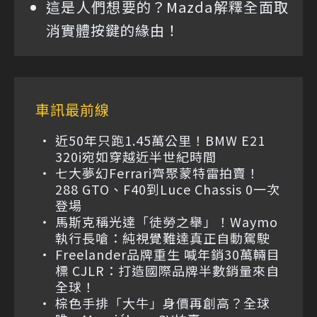
這是人們想要的？Mazda解釋全面取
消實體按鍵的緣由！
車訊最前線
近50年只跑1.45萬公里！BMW E21
320i宛如穿越近半世紀時間
七大夢幻Ferrari齊聚蒙特雷拍賣！
288 GTO、F40到Luce Chassis 0一次
登場
馬斯克稱光達「徒勞之舉」！Waymo
執行長嗆：純視覺難達真正自動駕駛
Freelander品牌重生 喊年銷30萬輛目
標 CJLR：打造國際品牌半數銷量來自
全球！
棕色手排「大牛」身價再創高？全球