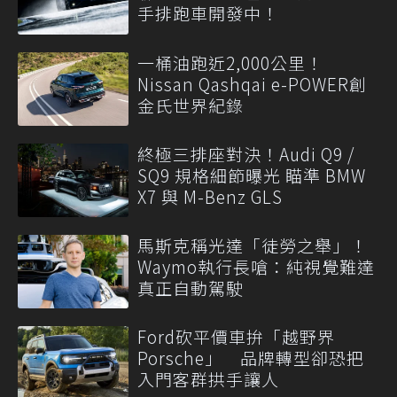
手排跑車開發中！
一桶油跑近2,000公里！
Nissan Qashqai e-POWER創
金氏世界紀錄
終極三排座對決！Audi Q9 /
SQ9 規格細節曝光 瞄準 BMW
X7 與 M-Benz GLS
馬斯克稱光達「徒勞之舉」！
Waymo執行長嗆：純視覺難達
真正自動駕駛
Ford砍平價車拚「越野界
Porsche」 品牌轉型卻恐把
入門客群拱手讓人