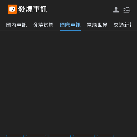
國內車訊
發燒試駕
國際車訊
電能世界
交通新訊