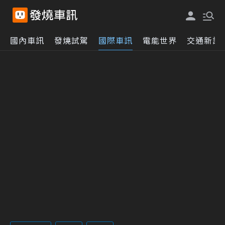
國內車訊
發燒試駕
國際車訊
電能世界
交通新訊