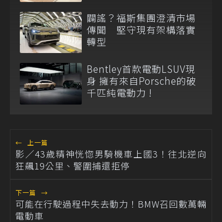
闢謠？福斯集團澄清市場
傳聞 堅守現有架構落實
轉型
Bentley首款電動LSUV現
身 擁有來自Porsche的破
千匹純電動力 !
←
上一篇
影／43歲精神恍惚男騎機車上國3！往北逆向
狂飆19公里、警圍捕還拒停
下一篇
→
可能在行駛過程中失去動力！BMW召回數萬輛
電動車