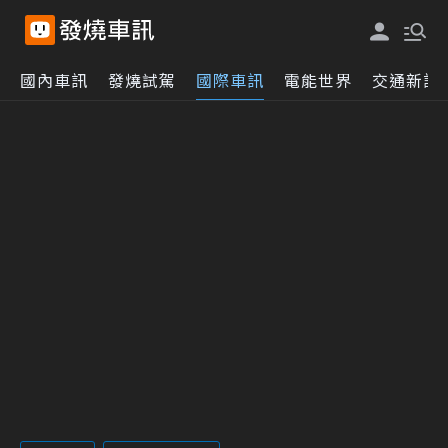
國內車訊
發燒試駕
國際車訊
電能世界
交通新訊