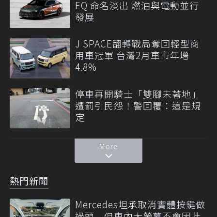
EQ 命名淡出 燃油與電動並行
發展
J SPACE翻轉戰局奪回輕型商
用車冠軍 台灣2月車市年增
4.8%
停車再開騎士「雙腳未著地」
遭罰引民怨！警回覆：這是規
定
More
熱門新聞
Mercedes坦承取消實體按鍵做
過頭 但車內大螢幕不會因此