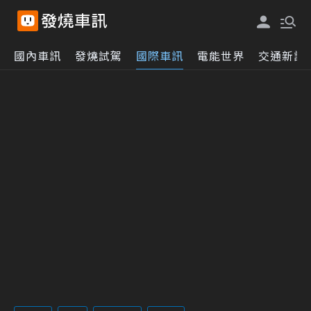
國內車訊
發燒試駕
國際車訊
電能世界
交通新訊