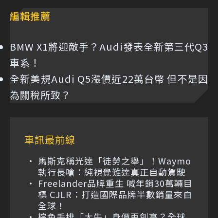
編輯推薦
BMW X1將迎敵手？Audi發表全新第三代Q3
車系！
全新美規Audi Q5漲價近22萬台幣 但不是因
為關稅所致？
車訊最前線
馬斯克稱光達「徒勞之舉」！Waymo
執行長嗆：純視覺難達真正自動駕駛
Freelander品牌重生 喊年銷30萬輛目
標 CJLR：打造國際品牌半數銷量來自
全球！
棕色手排「大牛」身價再創高？全球