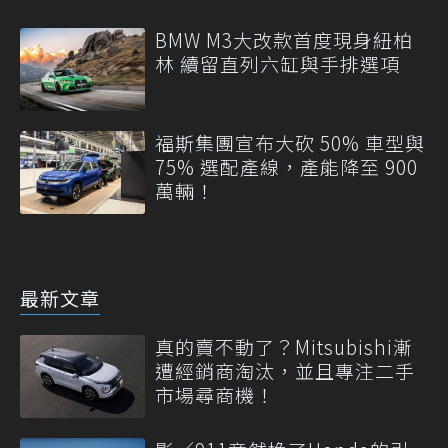
BMW M3大改款首度現身紐柏
林 續留直列六缸與手排選項
福斯集團宣布大砍 50% 車型與
75% 選配產線，產能降至 900
萬輛！
最新文章
真的賣不動了？Mitsubishi漸
遭經銷商淘汰，並且專注二手
市場尋商機！