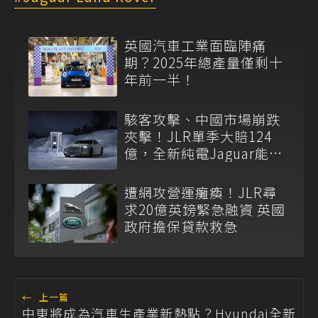
英國汽車工業面臨陣痛
期？2025年總產量僅剩十
年前一半！
駭客攻擊、中國市場崩跌
夾擊！JLR單季大賠124
億，全新純電Jaguar能否
救火仍是問號
遭網攻營運癱瘓！JLR尋
求20億英鎊緊急融資 英國
政府擔保貸款救急
←
上一篇
中東將成為汽車生產業新熱點？Hyundai全新