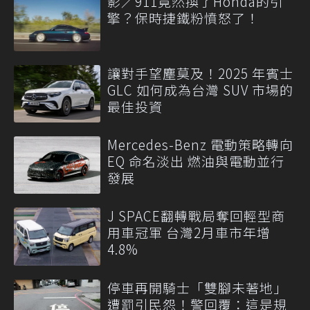
影／911竟然換了Honda的引
擎？保時捷鐵粉憤怒了！
讓對手望塵莫及！2025 年賓士
GLC 如何成為台灣 SUV 市場的
最佳投資
Mercedes-Benz 電動策略轉向
EQ 命名淡出 燃油與電動並行
發展
J SPACE翻轉戰局奪回輕型商
用車冠軍 台灣2月車市年增
4.8%
停車再開騎士「雙腳未著地」
遭罰引民怨！警回覆：這是規