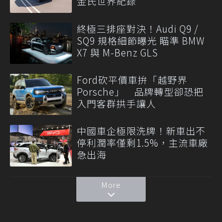
金氏世界紀錄
終極三排座對決！Audi Q9 /
SQ9 規格細節曝光 瞄準 BMW
X7 與 M-Benz GLS
Ford砍平價車拚「越野界
Porsche」 品牌轉型卻恐把
入門客群拱手讓人
中國車企極限洗牌！新車出不
停利潤率僅剩1.5%，主流車廠
急出海
More