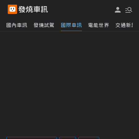
國內車訊
發燒試駕
國際車訊
電能世界
交通新訊