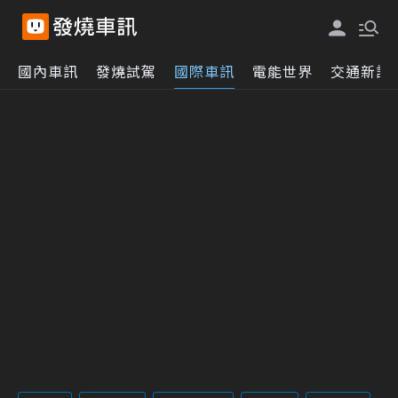
國內車訊
發燒試駕
國際車訊
電能世界
交通新訊