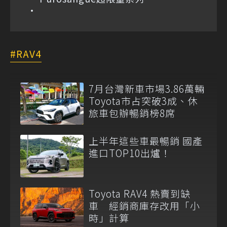
RAV4
7月台灣新車市場3.86萬輛
Toyota市占突破3成、休
旅車包辦暢銷榜8席
上半年這些車最暢銷 國產
進口TOP10出爐！
Toyota RAV4 熱賣到缺
車 經銷商庫存改用「小
時」計算