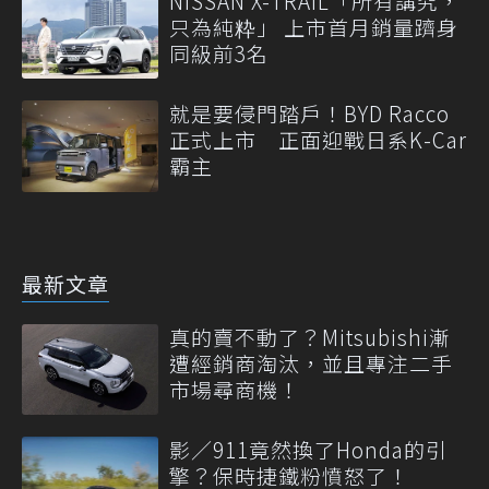
NISSAN X-TRAIL「所有講究，
只為純粋」 上市首月銷量躋身
同級前3名
就是要侵門踏戶！BYD Racco
正式上市 正面迎戰日系K-Car
霸主
最新文章
真的賣不動了？Mitsubishi漸
遭經銷商淘汰，並且專注二手
市場尋商機！
影／911竟然換了Honda的引
擎？保時捷鐵粉憤怒了！