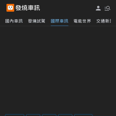
國內車訊
發燒試駕
國際車訊
電能世界
交通新訊