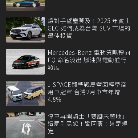
讓對手望塵莫及！2025 年賓士
GLC 如何成為台灣 SUV 市場的
最佳投資
Mercedes-Benz 電動策略轉向
EQ 命名淡出 燃油與電動並行
發展
J SPACE翻轉戰局奪回輕型商
用車冠軍 台灣2月車市年增
4.8%
停車再開騎士「雙腳未著地」
遭罰引民怨！警回覆：這是規
定