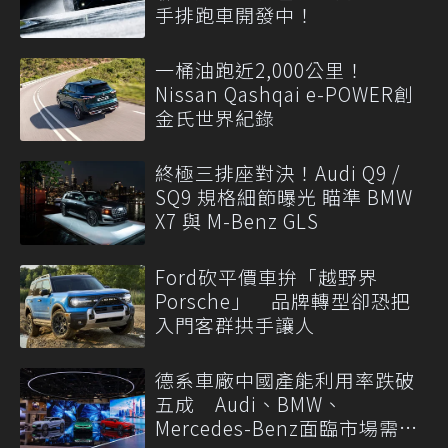
手排跑車開發中！
一桶油跑近2,000公里！
Nissan Qashqai e-POWER創
金氏世界紀錄
終極三排座對決！Audi Q9 /
SQ9 規格細節曝光 瞄準 BMW
X7 與 M-Benz GLS
Ford砍平價車拚「越野界
Porsche」 品牌轉型卻恐把
入門客群拱手讓人
德系車廠中國產能利用率跌破
五成 Audi、BMW、
Mercedes-Benz面臨市場需求