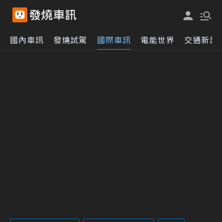
國內車訊
發燒試駕
國際車訊
電能世界
交通新訊