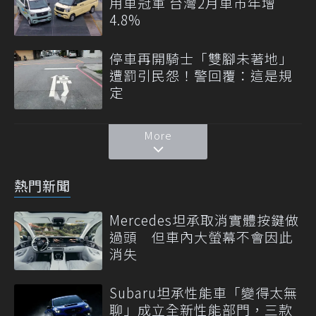
用車冠軍 台灣2月車市年增
4.8%
停車再開騎士「雙腳未著地」
遭罰引民怨！警回覆：這是規
定
More
熱門新聞
Mercedes坦承取消實體按鍵做
過頭 但車內大螢幕不會因此
消失
Subaru坦承性能車「變得太無
聊」成立全新性能部門，三款