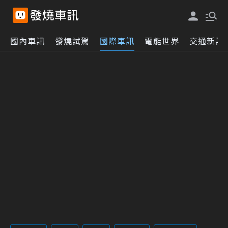
國內車訊
發燒試駕
國際車訊
電能世界
交通新訊