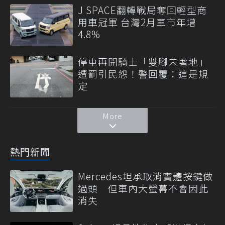
J SPACE翻轉戰局奪回輕型商
用車冠軍 台灣2月車市年增
4.8%
停車再開騎士「雙腳未著地」
遭罰引民怨！警回覆：這是規
定
More
熱門新聞
Mercedes坦承取消實體按鍵做
過頭 但車內大螢幕不會因此
消失