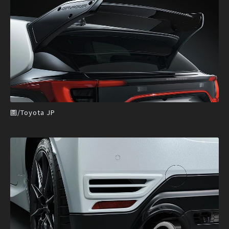
圖/Toyota JP