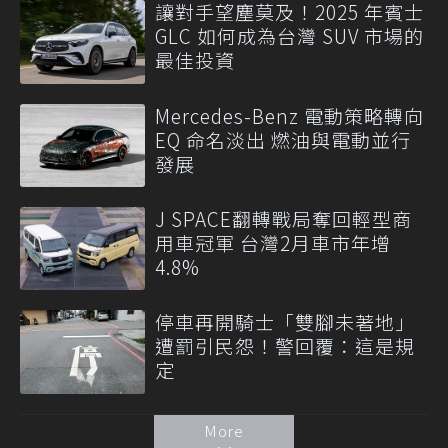
讓對手望塵莫及！2025 年賓士
GLC 如何成為台灣 SUV 市場的
最佳投資
Mercedes-Benz 電動策略轉向
EQ 命名淡出 燃油與電動並行
發展
J SPACE翻轉戰局奪回輕型商
用車冠軍 台灣2月車市年增
4.8%
停車再開騎士「雙腳未著地」
遭罰引民怨！警回覆：這是規
定
More