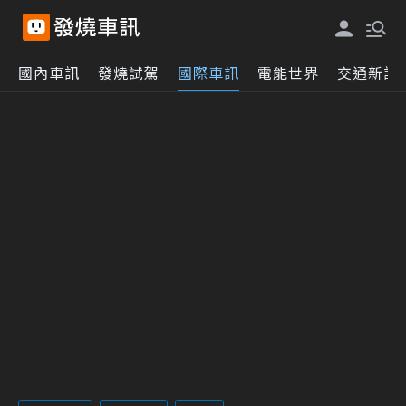
國內車訊
發燒試駕
國際車訊
電能世界
交通新訊