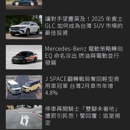
讓對手望塵莫及！2025 年賓士
GLC 如何成為台灣 SUV 市場的
最佳投資
Mercedes-Benz 電動策略轉向
EQ 命名淡出 燃油與電動並行
發展
J SPACE翻轉戰局奪回輕型商
用車冠軍 台灣2月車市年增
4.8%
停車再開騎士「雙腳未著地」
遭罰引民怨！警回覆：這是規
定