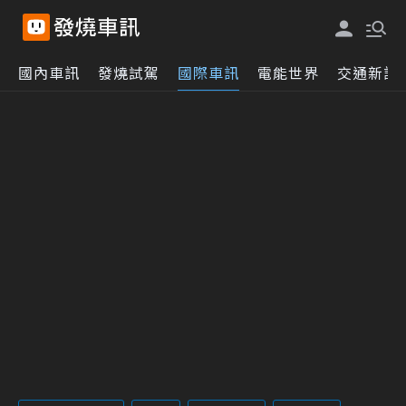
國內車訊
發燒試駕
國際車訊
電能世界
交通新訊