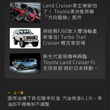
Land Cruiser車主被偷怕
了！ Toyota澳洲推原廠
「方向盤鎖」配件
將經典FJ60放入雙渦輪重
新復活! Turbo Trail
Cruiser 概念車登場
新生代冒險精神再臨
Toyota Land Cruiser FJ
全球首發 將於日本移動展
亮相
←
上一篇
國際油價下跌但匯率貶值 汽油微漲0.1元，柴
油因平穩機制不調整