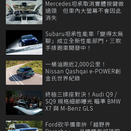
Mercedes坦承取消實體按鍵做
過頭 但車內大螢幕不會因此
消失
Subaru坦承性能車「變得太無
聊」成立全新性能部門，三款
手排跑車開發中！
一桶油跑近2,000公里！
Nissan Qashqai e-POWER創
金氏世界紀錄
終極三排座對決！Audi Q9 /
SQ9 規格細節曝光 瞄準 BMW
X7 與 M-Benz GLS
Ford砍平價車拚「越野界