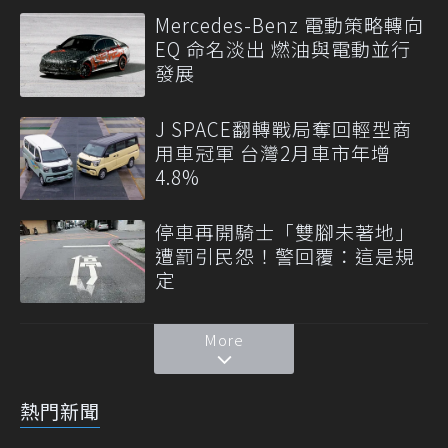
Mercedes-Benz 電動策略轉向
EQ 命名淡出 燃油與電動並行
發展
J SPACE翻轉戰局奪回輕型商
用車冠軍 台灣2月車市年增
4.8%
停車再開騎士「雙腳未著地」
遭罰引民怨！警回覆：這是規
定
More
熱門新聞