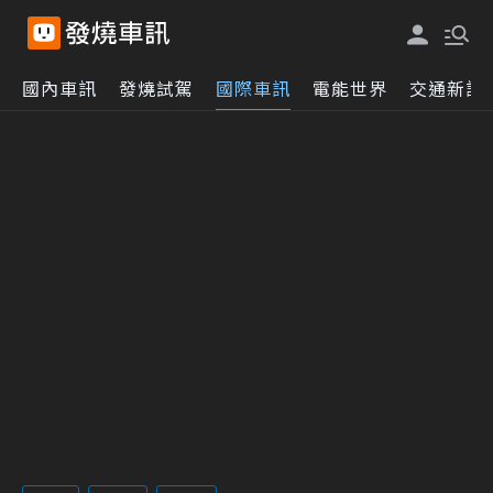
國內車訊
發燒試駕
國際車訊
電能世界
交通新訊