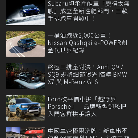
Subaru坦承性能車「變得太無
聊」成立全新性能部門，三款
手排跑車開發中！
一桶油跑近2,000公里！
Nissan Qashqai e-POWER創
金氏世界紀錄
終極三排座對決！Audi Q9 /
SQ9 規格細節曝光 瞄準 BMW
X7 與 M-Benz GLS
Ford砍平價車拚「越野界
Porsche」 品牌轉型卻恐把
入門客群拱手讓人
中國車企極限洗牌！新車出不
停利潤率僅剩1.5%，主流車廠