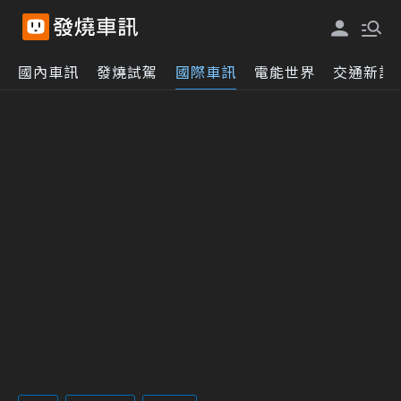
國內車訊
發燒試駕
國際車訊
電能世界
交通新訊