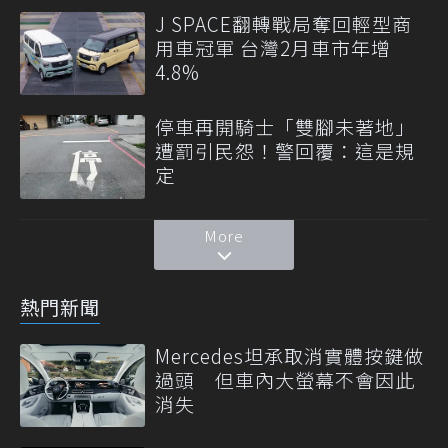
J SPACE翻轉戰局奪回輕型商
用車冠軍 台灣2月車市年增
4.8%
停車再開騎士「雙腳未著地」
遭罰引民怨！警回覆：這是規
定
More
熱門新聞
Mercedes坦承取消實體按鍵做
過頭 但車內大螢幕不會因此
消失