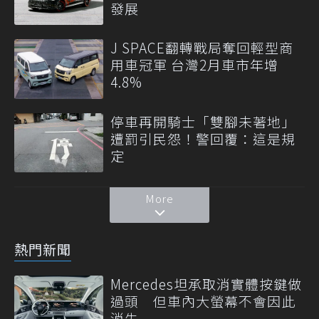
發展
J SPACE翻轉戰局奪回輕型商
用車冠軍 台灣2月車市年增
4.8%
停車再開騎士「雙腳未著地」
遭罰引民怨！警回覆：這是規
定
More
熱門新聞
Mercedes坦承取消實體按鍵做
過頭 但車內大螢幕不會因此
消失