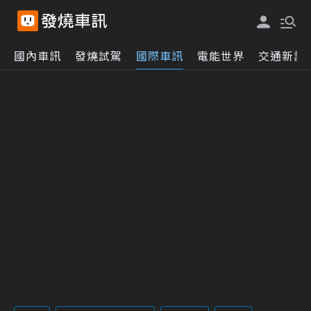
國內車訊
發燒試駕
國際車訊
電能世界
交通新訊