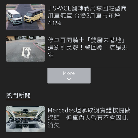
J SPACE翻轉戰局奪回輕型商
用車冠軍 台灣2月車市年增
4.8%
停車再開騎士「雙腳未著地」
遭罰引民怨！警回覆：這是規
定
More
熱門新聞
Mercedes坦承取消實體按鍵做
過頭 但車內大螢幕不會因此
消失