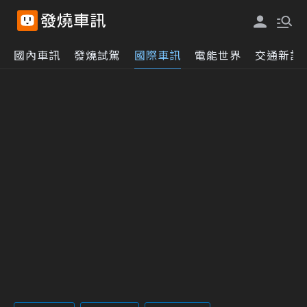
國內車訊
發燒試駕
國際車訊
電能世界
交通新訊