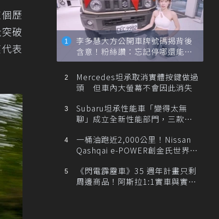
這個歷
量突破
李多慧大方公開車牌號碼揭背後
僅代表
含意！粉絲讚：忘記停哪還能幫
忙找車
Mercedes坦承取消實體按鍵做過
頭 但車內大螢幕不會因此消失
Subaru坦承性能車「變得太無
聊」成立全新性能部門，三款手
排跑車開發中！
一桶油跑近2,000公里！Nissan
Qashqai e-POWER創金氏世界紀
錄
《閃電霹靂車》35 週年計畫只剩
周邊商品！阿斯拉1:1實車與實體
展覽雙雙喊卡