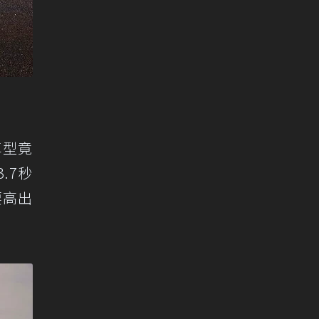
車型竟
.7秒
要高出