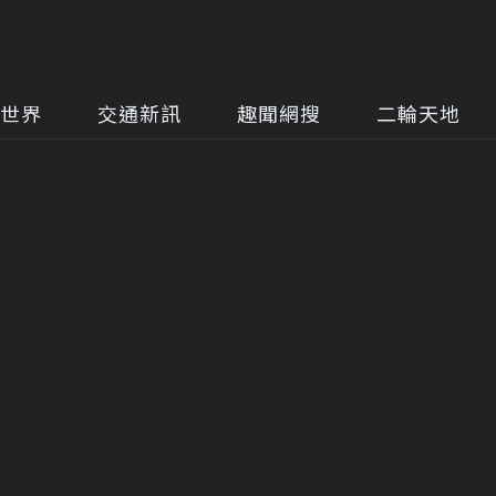
世界
交通新訊
趣聞網搜
二輪天地