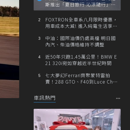
斯推出「夏日旅行 沁涼隨行」活
動
FOXTRON全車系八月限時優惠，
用車成本大減! 進入純電生活享
「零稅金＋零保養」新時代
中油：國際油價仍處高檔 明日國
內汽、柴油價格維持不調整
近50年只跑1.45萬公里！BMW E
21 320i宛如穿越近半世紀時間
七大夢幻Ferrari齊聚蒙特雷拍
賣！288 GTO、F40到Luce Cha
ssis 0一次登場
車訊熱門