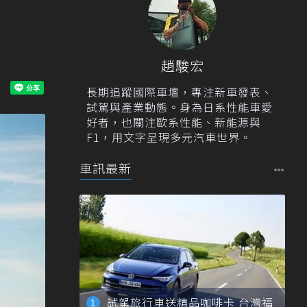
趙駿宏
長期追蹤國際車壇，專注新車發表、
試駕與產業動態。身為日系性能車愛
好者，也關注歐系性能、新能源與
F1，用文字呈現多元汽車世界。
車訊最新
試駕旅行車送精品咖啡卡 台灣福