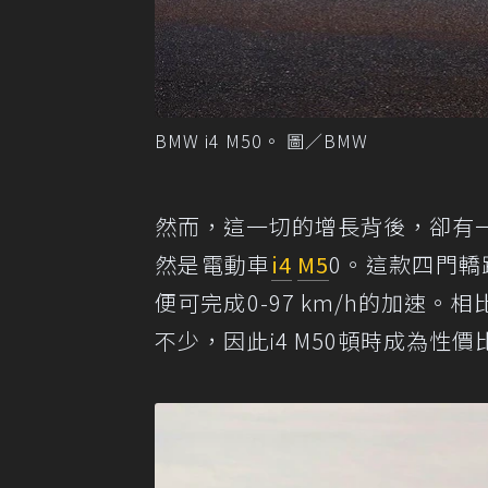
BMW i4 M50。 圖／BMW
然而，這一切的增長背後，卻有一
然是電動車
i4
M5
0。這款四門轎
便可完成0-97 km/h的加速
不少，因此i4 M50頓時成為性