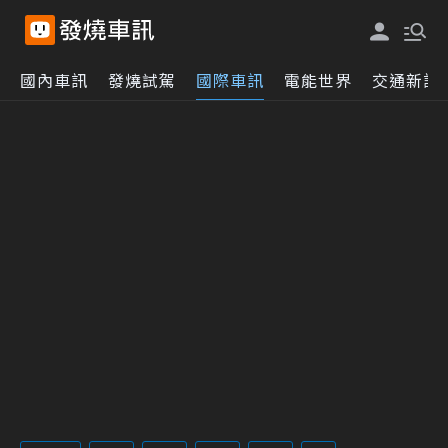
國內車訊
發燒試駕
國際車訊
電能世界
交通新訊