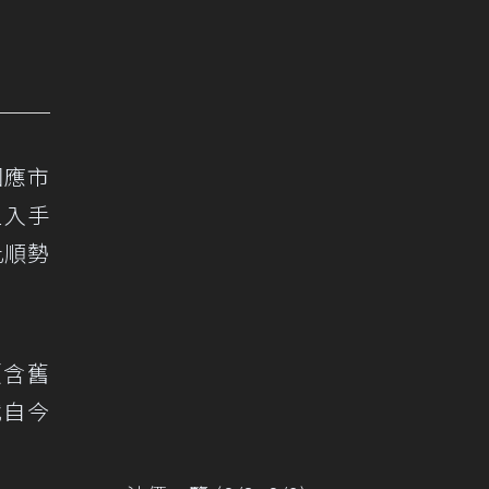
因應市
型入手
此順勢
（含舊
截自今