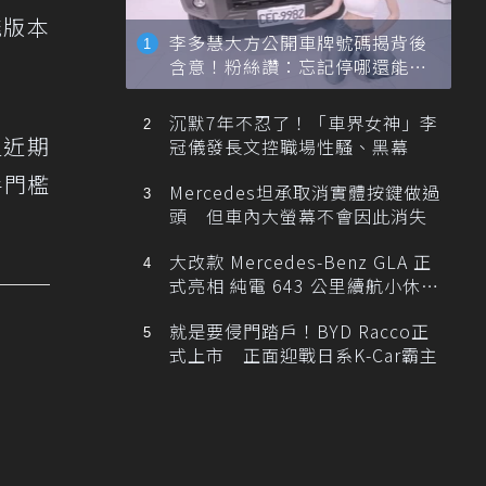
能版本
李多慧大方公開車牌號碼揭背後
含意！粉絲讚：忘記停哪還能幫
忙找車
沉默7年不忍了！「車界女神」李
但近期
冠儀發長文控職場性騷、黑幕
手門檻
Mercedes坦承取消實體按鍵做過
頭 但車內大螢幕不會因此消失
大改款 Mercedes-Benz GLA 正
式亮相 純電 643 公里續航小休
旅！
就是要侵門踏戶！BYD Racco正
式上市 正面迎戰日系K-Car霸主