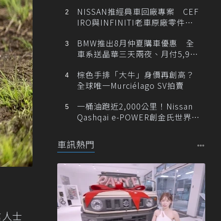
NISSAN推經典車回廠專案 CEF
IRO與INFINITI老車原廠零件最
低1折
BMW推出8月仲夏購車優惠 全
車系送晶華三天兩夜、月付5,900
元起
棕色手排「大牛」身價再創高？
全球唯一Murciélago SV拍賣
一桶油跑近2,000公里！Nissan
Qashqai e-POWER創金氏世界紀
錄
車訊熱門
業人士