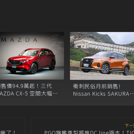
售價94.9萬起！三代
衝刺民俗月前銷售!
AZDA CX-5 空間大幅升
Nissan Kicks SAKURA
級、8月18日正式上市
增Air車型
下一
關廠了！
PGO旗艦車型將推DC line版本！TIG