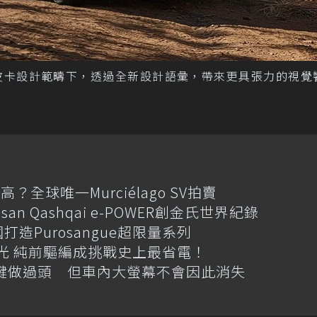
er在純正美式皮卡設計範疇下，透過全新設計語彙，帶來更具張力的視
全球唯一Murciélago SV拍賣
an Qashqai e-POWER創金氏世界紀錄
國打造Purosangue超限量系列
格搶先曝光 純前驅編成挑戰史上最省電！
體按鍵做過頭 但車內大螢幕不會因此消失