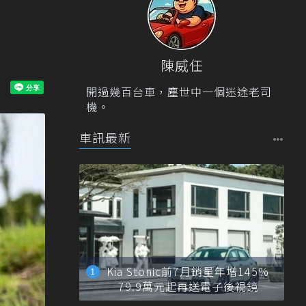
陳威任
開過幾百台車，塵世中一個迷途老司
機。
車訊最新
Kia Stonic前7月銷量年增145%
79.9萬元起再送電子後視鏡