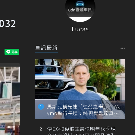
032
Lucas
車訊最新
馬斯克稱光達「徒勞之舉」！Wa
ymo執行長嗆：純視覺難達真正
自動駕駛
傳EX40後繼車最快明年秋季現