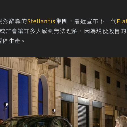
es突然辭職的
Stellantis
集團，最近宣布下一代
Fia
定或許會讓許多人感到無法理解，因為現役販售的5
暫停生產。