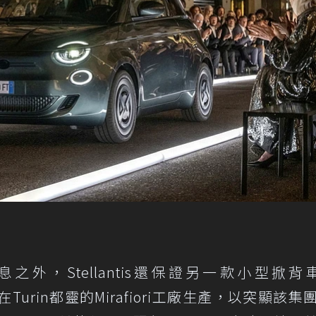
息之外，Stellantis還保證另一款小型掀背車F
繼續在Turin都靈的Mirafiori工廠生產，以突顯該集