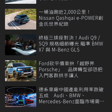
一桶油跑近2,000公里！
Nissan Qashqai e-POWER創
金氏世界紀錄
終極三排座對決！Audi Q9 /
SQ9 規格細節曝光 瞄準 BMW
X7 與 M-Benz GLS
Ford砍平價車拚「越野界
Porsche」 品牌轉型卻恐把
入門客群拱手讓人
德系車廠中國產能利用率跌破
五成 Audi、BMW、
Mercedes-Benz面臨市場需求
轉變