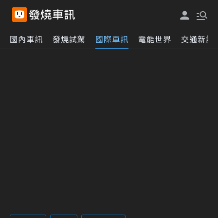
國內車訊
發燒試駕
國際車訊
電能世界
交通新訊