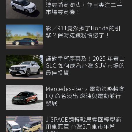
遭經銷商淘汰，並且專注二手
市場尋商機！
影／911竟然換了Honda的引
擎？保時捷鐵粉憤怒了！
讓對手望塵莫及！2025 年賓士
GLC 如何成為台灣 SUV 市場的
最佳投資
Mercedes-Benz 電動策略轉向
EQ 命名淡出 燃油與電動並行
發展
J SPACE翻轉戰局奪回輕型商
用車冠軍 台灣2月車市年增