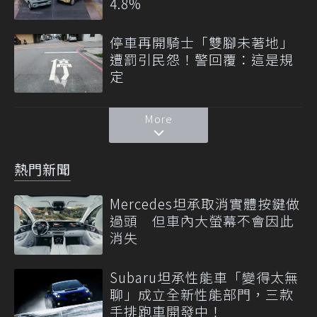
4.8%
停車再開騎士「雙腳未著地」
遭罰引民怨！警回覆：這是規
定
More
熱門新聞
Mercedes坦承取消實體按鍵做
過頭 但車內大螢幕不會因此
消失
Subaru坦承性能車「變得太無
聊」成立全新性能部門，三款
手排跑車開發中！