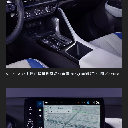
Acura ADX中控台與排檔座都有自家Intrgra的影子。 圖／Acura