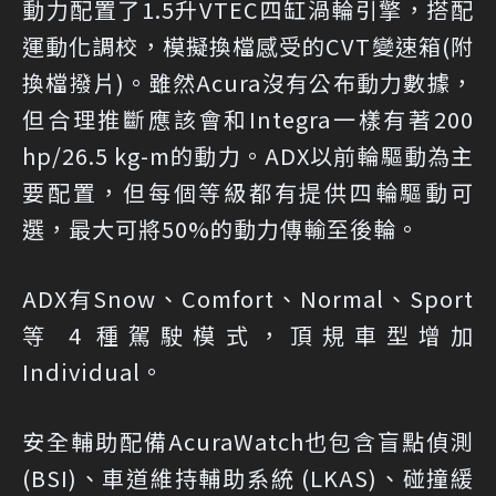
動力配置了1.5升VTEC四缸渦輪引擎，搭配
運動化調校，模擬換檔感受的CVT變速箱(附
換檔撥片)。雖然Acura沒有公布動力數據，
但合理推斷應該會和Integra一樣有著200
hp/26.5 kg-m的動力。ADX以前輪驅動為主
要配置，但每個等級都有提供四輪驅動可
選，最大可將50%的動力傳輸至後輪。
ADX有Snow、Comfort、Normal、Sport
等 4 種駕駛模式，頂規車型增加
Individual。
安全輔助配備AcuraWatch也包含盲點偵測
(BSI)、車道維持輔助系統 (LKAS)、碰撞緩