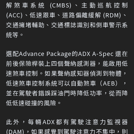
解煞車系統 (CMBS)、主動巡航控制
(ACC)、低速跟車、道路偏離緩解 (RDM)、
交通擁堵輔助、交通標誌識別和倒車警示系
統等。
選配Advance Package的ADX A-Spec 還在
前後保險桿裝上四個聲納感測器，能啟用低
速煞車控制。如果聲納感知器偵測到物體，
低速煞車控制系統可以自動煞車（AEB），
並在駕駛者錯誤踩油門時降低功率，從而降
低低速碰撞的風險。
此外，每輛ADX都有駕駛注意力監視器
(DAM)，如果感覺到駕駛注意力不集中，則