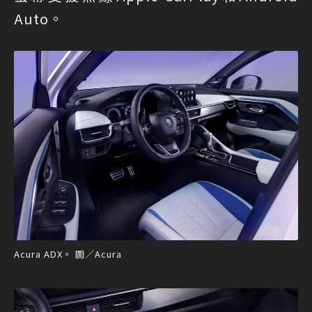
Auto。
Acura ADX。 圖／Acura