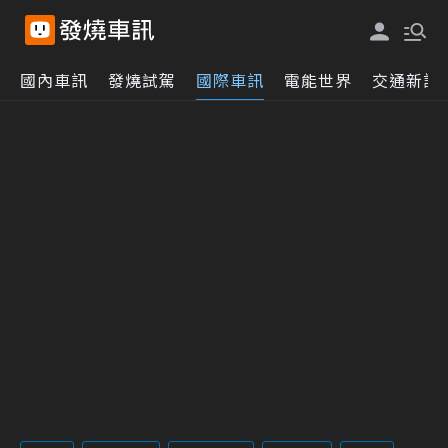
國內車訊
發燒試駕
國際車訊
電能世界
交通新訊