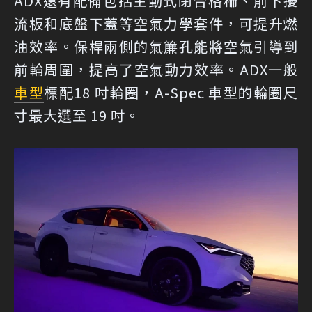
ADX還有配備包括主動式閉合格柵、前下擾
流板和底盤下蓋等空氣力學套件，可提升燃
油效率。保桿兩側的氣簾孔能將空氣引導到
前輪周圍，提高了空氣動力效率。ADX一般
車型
標配18 吋輪圈，A-Spec 車型的輪圈尺
寸最大選至 19 吋。