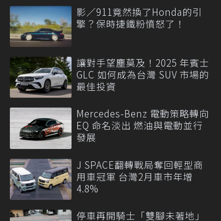
影／911竟然換了Honda的引
擎？保時捷鐵粉憤怒了！
讓對手望塵莫及！2025 年賓士
GLC 如何成為台灣 SUV 市場的
最佳投資
Mercedes-Benz 電動策略轉向
EQ 命名淡出 燃油與電動並行
發展
J SPACE翻轉戰局奪回輕型商
用車冠軍 台灣2月車市年增
4.8%
停車再開騎士「雙腳未著地」