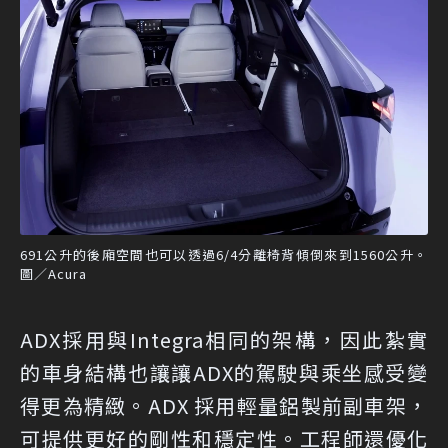
691公升的後廂空間也可以透過6/4分離椅背傾倒來到1560公升。
圖／Acura
ADX採用與Integra相同的架構，因此紮實
的車身結構也讓讓ADX的駕駛與乘坐感受變
得更為精緻。ADX 採用輕量鋁製前副車架，
可提供更好的剛性和穩定性。工程師還優化