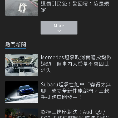
遭罰引民怨！警回覆：這是規
定
More
熱門新聞
Mercedes坦承取消實體按鍵做
過頭 但車內大螢幕不會因此
消失
Subaru坦承性能車「變得太無
聊」成立全新性能部門，三款
手排跑車開發中！
終極三排座對決！Audi Q9 /
SQ9 規格細節曝光 瞄準 BMW