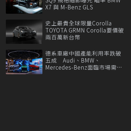
X7 與 M-Benz GLS
史上最貴全球限量Corolla
TOYOTA GRMN Corolla要價破
兩百萬新台幣
德系車廠中國產能利用率跌破
五成 Audi、BMW、
Mercedes-Benz面臨市場需求
轉變
Ford砍平價車拚「越野界
Porsche」 品牌轉型卻恐把
入門客群拱手讓人
More