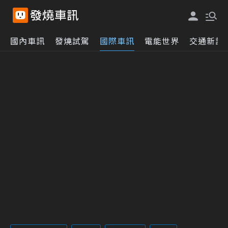
國內車訊
發燒試駕
國際車訊
電能世界
交通新訊