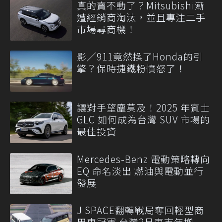
真的賣不動了？Mitsubishi漸
遭經銷商淘汰，並且專注二手
市場尋商機！
影／911竟然換了Honda的引
擎？保時捷鐵粉憤怒了！
讓對手望塵莫及！2025 年賓士
GLC 如何成為台灣 SUV 市場的
最佳投資
Mercedes-Benz 電動策略轉向
EQ 命名淡出 燃油與電動並行
發展
J SPACE翻轉戰局奪回輕型商
用車冠軍 台灣2月車市年增