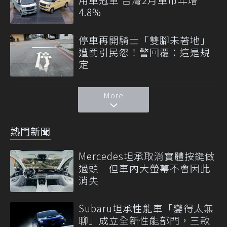
4.8%
停車再開騎士「雙腳未著地」
遭罰引民怨！警回覆：這是規
定
More
熱門新聞
Mercedes坦承取消實體按鍵做
過頭 但車內大螢幕不會因此
消失
Subaru坦承性能車「變得太無
聊」成立全新性能部門，三款