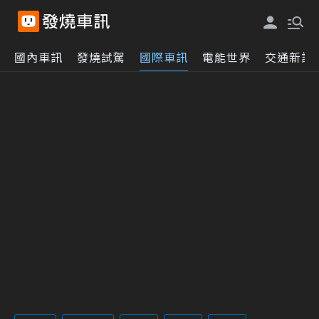
國內車訊
發燒試駕
國際車訊
電能世界
交通新訊