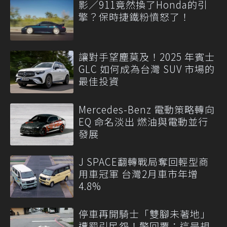
影／911竟然換了Honda的引
擎？保時捷鐵粉憤怒了！
讓對手望塵莫及！2025 年賓士
GLC 如何成為台灣 SUV 市場的
最佳投資
Mercedes-Benz 電動策略轉向
EQ 命名淡出 燃油與電動並行
發展
J SPACE翻轉戰局奪回輕型商
用車冠軍 台灣2月車市年增
4.8%
停車再開騎士「雙腳未著地」
遭罰引民怨！警回覆：這是規