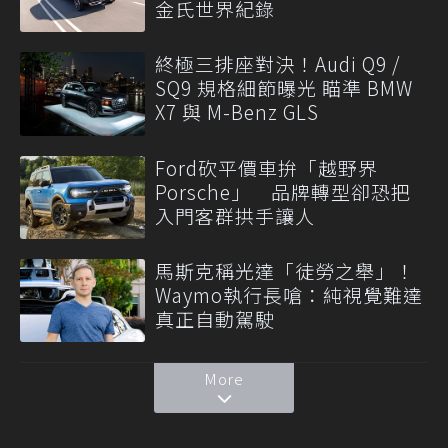
金氏世界紀錄
終極三排座對決！Audi Q9 /
SQ9 規格細節曝光 瞄準 BMW
X7 與 M-Benz GLS
Ford砍平價車拚「越野界
Porsche」 品牌轉型卻恐把
入門客群拱手讓人
馬斯克稱光達「徒勞之舉」！
Waymo執行長嗆：純視覺難達
真正自動駕駛
More