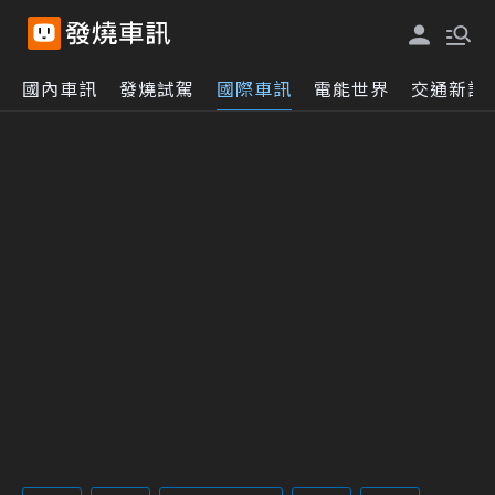
國內車訊
發燒試駕
國際車訊
電能世界
交通新訊