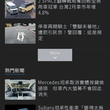
J SPACE翻轉戰局奪回輕型商
用車冠軍 台灣2月車市年增
4.8%
停車再開騎士「雙腳未著地」
遭罰引民怨！警回覆：這是規
定
More
熱門新聞
Mercedes坦承取消實體按鍵做
過頭 但車內大螢幕不會因此
消失
Subaru坦承性能車「變得太無