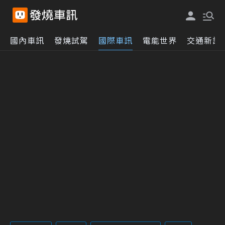
國內車訊
發燒試駕
國際車訊
電能世界
交通新訊