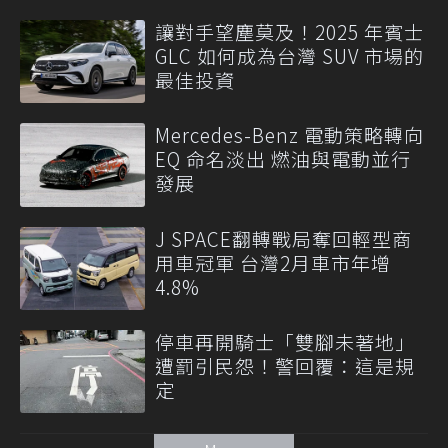
讓對手望塵莫及！2025 年賓士
GLC 如何成為台灣 SUV 市場的
最佳投資
Mercedes-Benz 電動策略轉向
EQ 命名淡出 燃油與電動並行
發展
J SPACE翻轉戰局奪回輕型商
用車冠軍 台灣2月車市年增
4.8%
停車再開騎士「雙腳未著地」
遭罰引民怨！警回覆：這是規
定