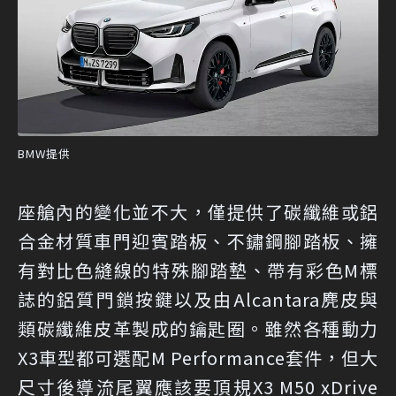
BMW提供
座艙內的變化並不大，僅提供了碳纖維或鋁
合金材質車門迎賓踏板、不鏽鋼腳踏板、擁
有對比色縫線的特殊腳踏墊、帶有彩色M標
誌的鋁質門鎖按鍵以及由Alcantara麂皮與
類碳纖維皮革製成的鑰匙圈。雖然各種動力
X3車型都可選配M Performance套件，但大
尺寸後導流尾翼應該要頂規X3 M50 xDrive