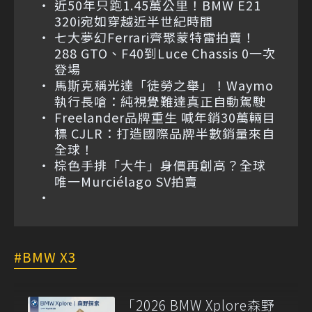
近50年只跑1.45萬公里！BMW E21
320i宛如穿越近半世紀時間
七大夢幻Ferrari齊聚蒙特雷拍賣！
288 GTO、F40到Luce Chassis 0一次
登場
馬斯克稱光達「徒勞之舉」！Waymo
執行長嗆：純視覺難達真正自動駕駛
Freelander品牌重生 喊年銷30萬輛目
標 CJLR：打造國際品牌半數銷量來自
全球！
棕色手排「大牛」身價再創高？全球
唯一Murciélago SV拍賣
BMW X3
「2026 BMW Xplore森野