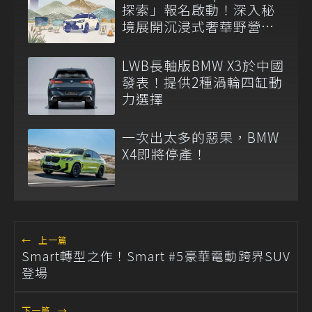
探索」報名啟動！深入秘
境展開沉浸式奢華野營之
旅
LWB長軸版BMW X3於中國
發表！提供2種渦輪四缸動
力選擇
一次出太多的惡果，BMW
X4即將停產！
←
上一篇
Smart轉型之作！Smart #5豪華電動跨界SUV
登場
下一篇
→