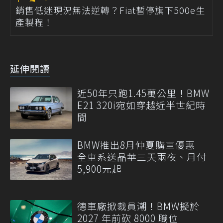
銷售低迷現況無法逆轉？Fiat暫停旗下500e生
產製程！
延伸閱讀
近50年只跑1.45萬公里！BMW
E21 320i宛如穿越近半世紀時
間
BMW推出8月仲夏購車優惠
全車系送晶華三天兩夜、月付
5,900元起
德車廠掀裁員潮！BMW擬於
2027 年前砍 8000 職位