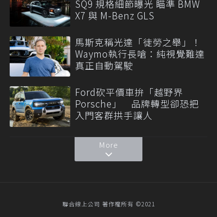
SQ9 規格細節曝光 瞄準 BMW
X7 與 M-Benz GLS
馬斯克稱光達「徒勞之舉」！
Waymo執行長嗆：純視覺難達
真正自動駕駛
Ford砍平價車拚「越野界
Porsche」 品牌轉型卻恐把
入門客群拱手讓人
More
聯合線上公司 著作權所有 ©2021