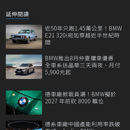
延伸閱讀
近50年只跑1.45萬公里！BMW
E21 320i宛如穿越近半世紀時
間
BMW推出8月仲夏購車優惠
全車系送晶華三天兩夜、月付
5,900元起
德車廠掀裁員潮！BMW擬於
2027 年前砍 8000 職位
德系車廠中國產能利用率跌破