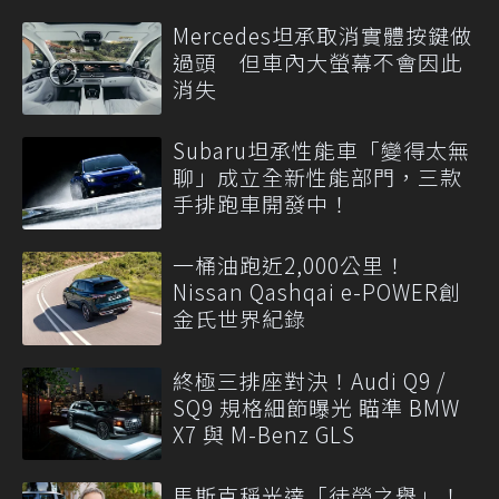
Mercedes坦承取消實體按鍵做
過頭 但車內大螢幕不會因此
消失
Subaru坦承性能車「變得太無
聊」成立全新性能部門，三款
手排跑車開發中！
一桶油跑近2,000公里！
Nissan Qashqai e-POWER創
金氏世界紀錄
終極三排座對決！Audi Q9 /
SQ9 規格細節曝光 瞄準 BMW
X7 與 M-Benz GLS
馬斯克稱光達「徒勞之舉」！