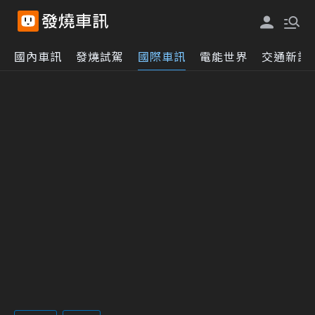
國內車訊
發燒試駕
國際車訊
電能世界
交通新訊