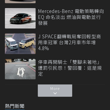
Mercedes-Benz 電動策略轉向
EQ 命名淡出 燃油與電動並行
發展
J SPACE翻轉戰局奪回輕型商
用車冠軍 台灣2月車市年增
4.8%
停車再開騎士「雙腳未著地」
遭罰引民怨！警回覆：這是規
定
More
熱門新聞