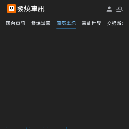
國內車訊
發燒試駕
國際車訊
電能世界
交通新訊