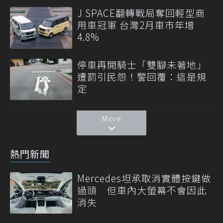
J SPACE翻轉戰局奪回輕型商
用車冠軍 台灣2月車市年增
4.8%
停車再開騎士「雙腳未著地」
遭罰引民怨！警回覆：這是規
定
More
熱門新聞
Mercedes坦承取消實體按鍵做
過頭 但車內大螢幕不會因此
消失