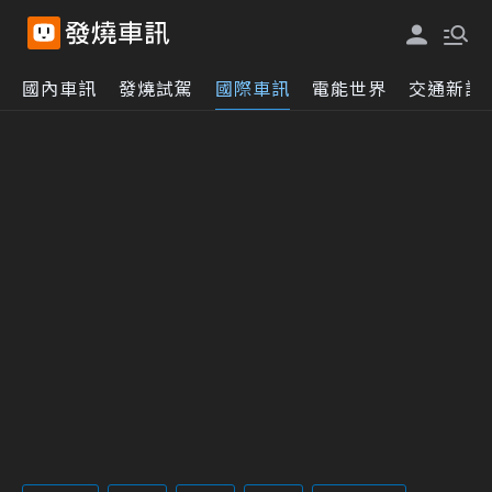
國內車訊
發燒試駕
國際車訊
電能世界
交通新訊