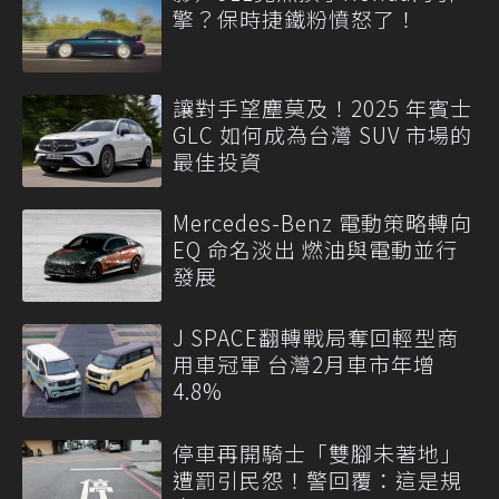
擎？保時捷鐵粉憤怒了！
讓對手望塵莫及！2025 年賓士
GLC 如何成為台灣 SUV 市場的
最佳投資
Mercedes-Benz 電動策略轉向
EQ 命名淡出 燃油與電動並行
發展
J SPACE翻轉戰局奪回輕型商
用車冠軍 台灣2月車市年增
4.8%
停車再開騎士「雙腳未著地」
遭罰引民怨！警回覆：這是規