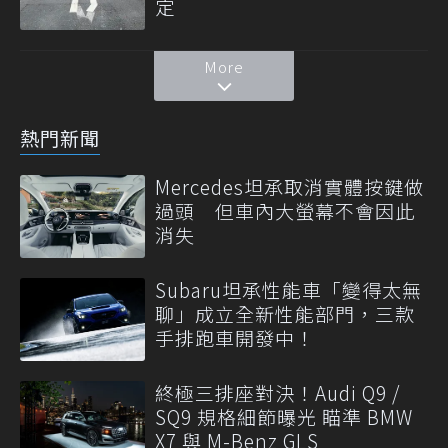
定
More
熱門新聞
Mercedes坦承取消實體按鍵做
過頭 但車內大螢幕不會因此
消失
Subaru坦承性能車「變得太無
聊」成立全新性能部門，三款
手排跑車開發中！
終極三排座對決！Audi Q9 /
SQ9 規格細節曝光 瞄準 BMW
X7 與 M-Benz GLS