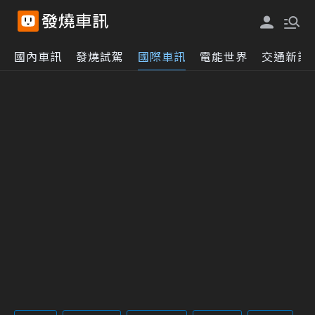
國內車訊
發燒試駕
國際車訊
電能世界
交通新訊