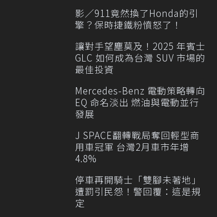
影／911竟然換了Honda的引
擎？保時捷鐵粉憤怒了！
讓對手望塵莫及！2025 年賓士
GLC 如何成為台灣 SUV 市場的
最佳投資
Mercedes-Benz 電動策略轉向
EQ 命名淡出 燃油與電動並行
發展
J SPACE翻轉戰局奪回輕型商
用車冠軍 台灣2月車市年增
4.8%
停車再開騎士「雙腳未著地」
遭罰引民怨！警回覆：這是規
定