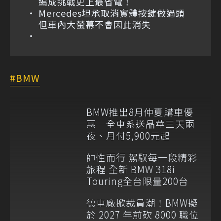
編成挑戰史上最省電！
Mercedes坦承取消實體按鍵做過頭
但車內大螢幕不會因此消失
BMW
BMW推出8月仲夏購車優
惠 全車系送晶華三天兩
夜、月付5,900元起
帥性而行 駕馭每一段精彩
旅程 全新 BMW 318i
Touring全台限量200台
德車廠掀裁員潮！BMW擬
於 2027 年前砍 8000 職位