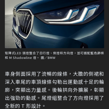
矩陣式LED 頭燈整合了日行燈、側燈和方向燈，並可選配藍色飾條
和 M Shadowline 燈。 圖／BMW
車身側面採用了流暢的線條，大膽的側裙和
深入車尾的車頂線條勾勒出運動感十足的輪
廓，突顯出力量感。後輪拱向外擴展，彰顯
出強勁的動感。尾燈組整合了方向燈採用了
全新的 T 形設計。