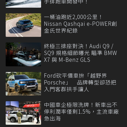
手排跑車開發中！
一桶油跑近2,000公里！
Nissan Qashqai e-POWER創
金氏世界紀錄
終極三排座對決！Audi Q9 /
SQ9 規格細節曝光 瞄準 BMW
X7 與 M-Benz GLS
Ford砍平價車拚「越野界
Porsche」 品牌轉型卻恐把
入門客群拱手讓人
中國車企極限洗牌！新車出不
停利潤率僅剩1.5%，主流車廠
急出海