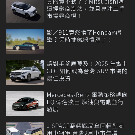
真的賣不動了？Mitsubishi漸
遭經銷商淘汰，並且專注二手
市場尋商機！
影／911竟然換了Honda的引
擎？保時捷鐵粉憤怒了！
讓對手望塵莫及！2025 年賓士
GLC 如何成為台灣 SUV 市場的
最佳投資
Mercedes-Benz 電動策略轉向
EQ 命名淡出 燃油與電動並行
發展
J SPACE翻轉戰局奪回輕型商
用車冠軍 台灣2月車市年增