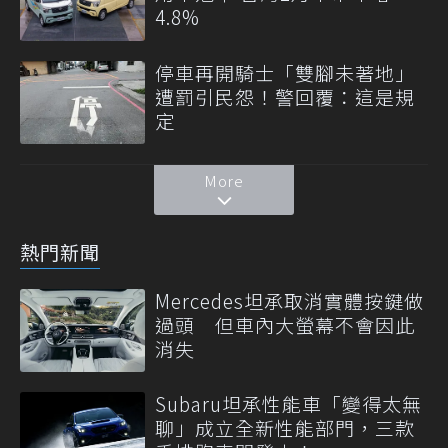
4.8%
停車再開騎士「雙腳未著地」
遭罰引民怨！警回覆：這是規
定
More
熱門新聞
Mercedes坦承取消實體按鍵做
過頭 但車內大螢幕不會因此
消失
Subaru坦承性能車「變得太無
聊」成立全新性能部門，三款