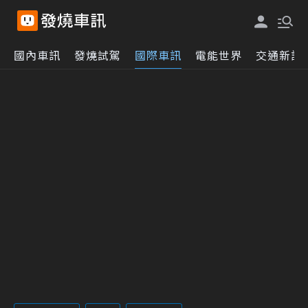
國內車訊
發燒試駕
國際車訊
電能世界
交通新訊