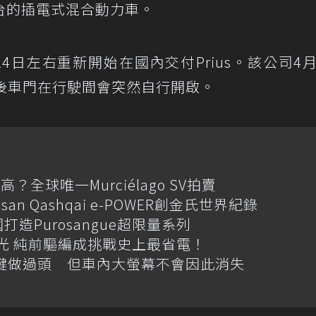
台的插電式混合動力車。
4日左右重新開始在國內交付Prius。該公司4
型傳出後車門在行駛間會突然自行開啟。
全球唯一Murciélago SV拍賣
an Qashqai e-POWER創金氏世界紀錄
國打造Purosangue超限量系列
格搶先曝光 純前驅編成挑戰史上最省電！
體按鍵做過頭 但車內大螢幕不會因此消失