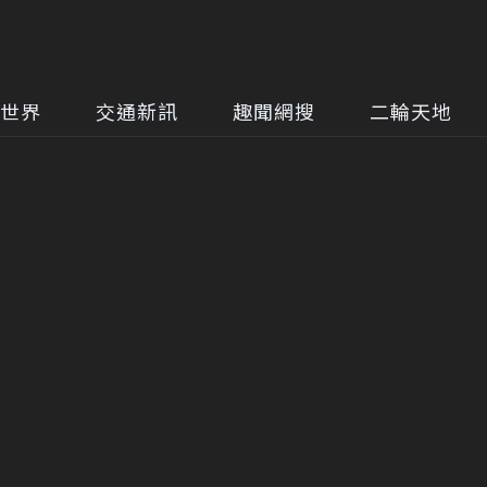
世界
交通新訊
趣聞網搜
二輪天地