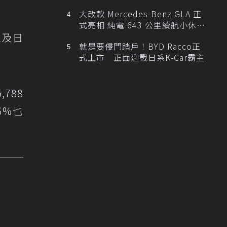
大改款 Mercedes-Benz GLA 正
式亮相 純電 643 公里續航小休
以及日
旅！
就是要侵門踏戶！BYD Racco正
式上市 正面迎戰日系K-Car霸主
788
6%也