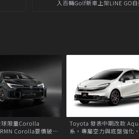
入百輛Golf新車上架LINE GO
Toyota 發表中期改款 Aqu
限量Corolla
系，專屬空力與底盤強化，
GRMN Corolla要價破兩
Sport 同步亮相！
幣