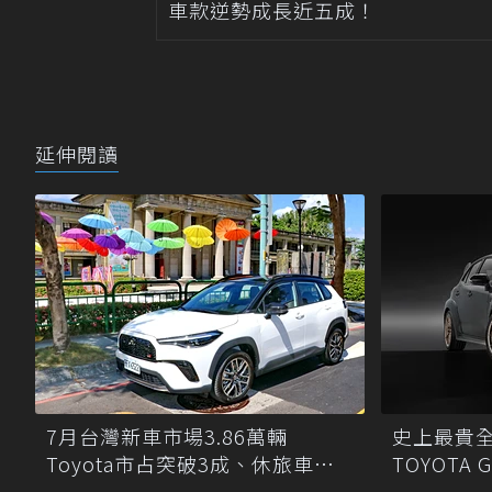
車款逆勢成長近五成！
延伸閱讀
7月台灣新車市場3.86萬輛
史上最貴全球
Toyota市占突破3成、休旅車包
TOYOTA 
辦暢銷榜8席
百萬新台