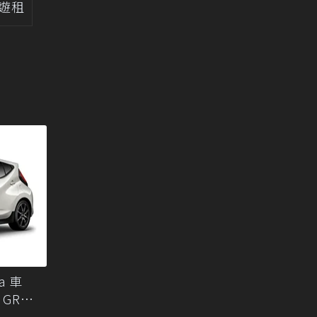
自遊租
a 車
GR