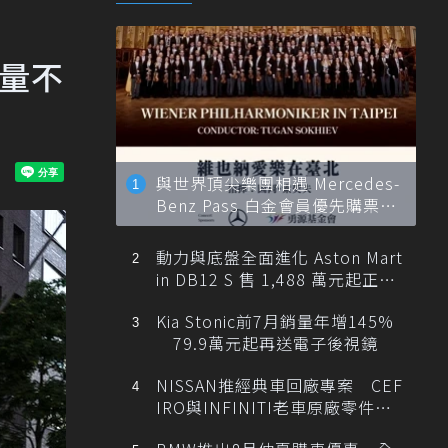
產量不
與世界頂尖樂團相遇 Mercedes-
Benz Pass 白金會員優先購票維
也納愛樂
動力與底盤全面進化 Aston Mart
in DB12 S 售 1,488 萬元起正式
登台
Kia Stonic前7月銷量年增145%
79.9萬元起再送電子後視鏡
NISSAN推經典車回廠專案 CEF
IRO與INFINITI老車原廠零件最
低1折