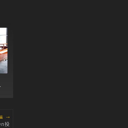
？
曝
篇
→
en投