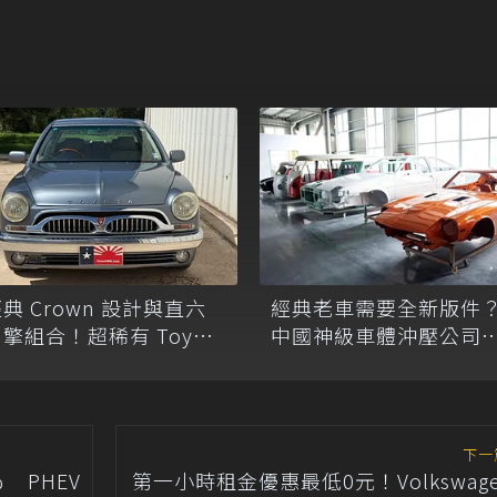
典 Crown 設計與直六
經典老車需要全新版件
擎組合！超稀有 Toyota
中國神級車體沖壓公司
rigin 販售中
光！
下一
 PHEV
第一小時租金優惠最低0元！Volkswag