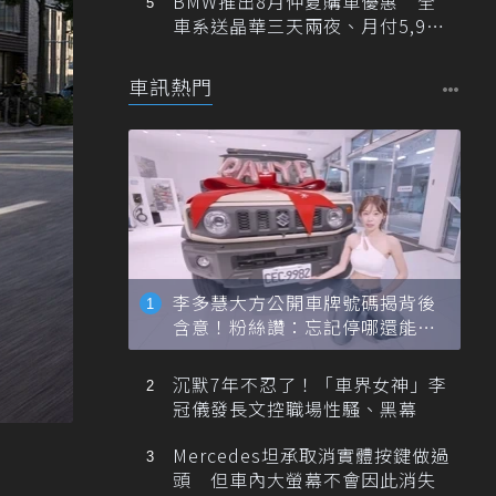
BMW推出8月仲夏購車優惠 全
車系送晶華三天兩夜、月付5,900
元起
車訊熱門
李多慧大方公開車牌號碼揭背後
含意！粉絲讚：忘記停哪還能幫
忙找車
沉默7年不忍了！「車界女神」李
冠儀發長文控職場性騷、黑幕
Mercedes坦承取消實體按鍵做過
頭 但車內大螢幕不會因此消失