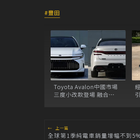
豐田
Toyota Avalon中國市場
經
三度小改款登場 融合
引
Camry與Crown設計語彙
O
←
上一篇
全球第1季純電車銷量增幅不到5%