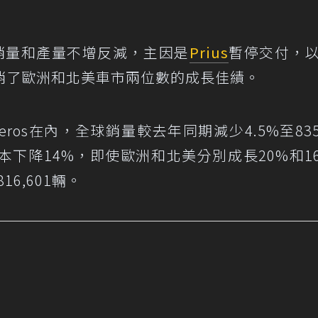
銷量和產量不增反減，主因是
Prius
暫停交付，
消了歐洲和北美車市兩位數的成長佳績。
eros在內，全球銷量較去年同期減少4.5%至835,
本下降14%，即使歐洲和北美分別成長20%和1
6,601輛。