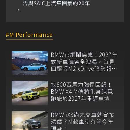
告與SAIC上汽集團續約20年
M Performance
BMW官網鬧烏龍！2027年
式新車陣容全洩漏，首見
四驅版M2 xDrive強勢報
到！
挾800匹馬力強悍回歸！
BMW X4 M傳將化身純電
跑旅於2027年重返車壇
BMW iX3尚未交車就宣布
漲價？M款車型有望今年
現身！