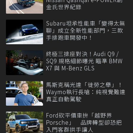
金氏世界紀錄
Subaru坦承性能車「變得太無
聊」成立全新性能部門，三款
手排跑車開發中！
終極三排座對決！Audi Q9 /
SQ9 規格細節曝光 瞄準 BMW
X7 與 M-Benz GLS
馬斯克稱光達「徒勞之舉」！
Waymo執行長嗆：純視覺難達
真正自動駕駛
Ford砍平價車拚「越野界
Porsche」 品牌轉型卻恐把
入門客群拱手讓人