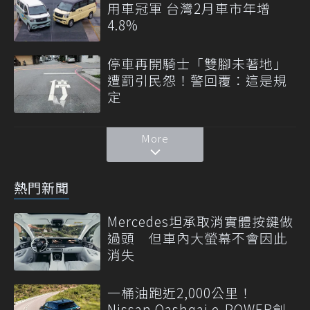
用車冠軍 台灣2月車市年增
4.8%
停車再開騎士「雙腳未著地」
遭罰引民怨！警回覆：這是規
定
More
熱門新聞
Mercedes坦承取消實體按鍵做
過頭 但車內大螢幕不會因此
消失
一桶油跑近2,000公里！
Nissan Qashqai e-POWER創