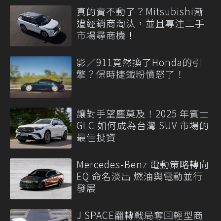
真的賣不動了？Mitsubishi漸
遭經銷商淘汰，並且專注二手
市場尋商機！
影／911竟然換了Honda的引
擎？保時捷鐵粉憤怒了！
讓對手望塵莫及！2025 年賓士
GLC 如何成為台灣 SUV 市場的
最佳投資
Mercedes-Benz 電動策略轉向
EQ 命名淡出 燃油與電動並行
發展
J SPACE翻轉戰局奪回輕型商