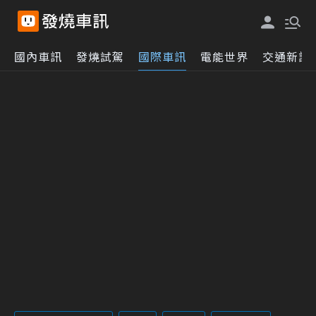
國內車訊
發燒試駕
國際車訊
電能世界
交通新訊