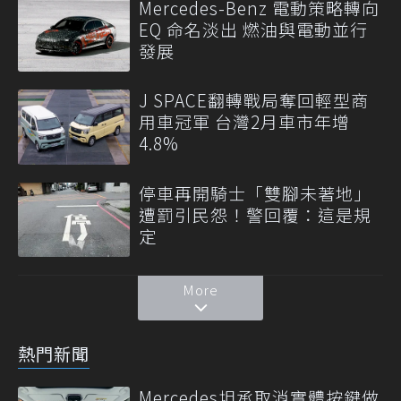
Mercedes-Benz 電動策略轉向
EQ 命名淡出 燃油與電動並行
發展
J SPACE翻轉戰局奪回輕型商
用車冠軍 台灣2月車市年增
4.8%
停車再開騎士「雙腳未著地」
遭罰引民怨！警回覆：這是規
定
More
熱門新聞
Mercedes坦承取消實體按鍵做