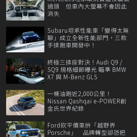
過頭 但車內大螢幕不會因此
消失
Subaru坦承性能車「變得太無
聊」成立全新性能部門，三款
手排跑車開發中！
終極三排座對決！Audi Q9 /
SQ9 規格細節曝光 瞄準 BMW
X7 與 M-Benz GLS
一桶油跑近2,000公里！
Nissan Qashqai e-POWER創
金氏世界紀錄
Ford砍平價車拚「越野界
Porsche」 品牌轉型卻恐把