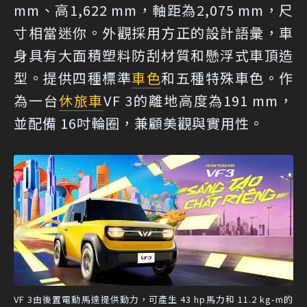
mm、高1,622 mm，軸距為2,075 mm，尺
寸相當迷你。外觀採用方正的設計語彙，車
身具有大面積塑料防刮材質和懸浮式車頂造
型。提供四種標準
車色
和五種特殊車色。作
為一台
休旅車
VF 3的離地高度為191 mm，
並配備 16吋輪圈，兼顧美觀與實用性。
VF 3由後置電動馬達提供動力，可產生 43 hp馬力和 11.2 kg-m的