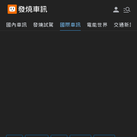
國內車訊
發燒試駕
國際車訊
電能世界
交通新訊