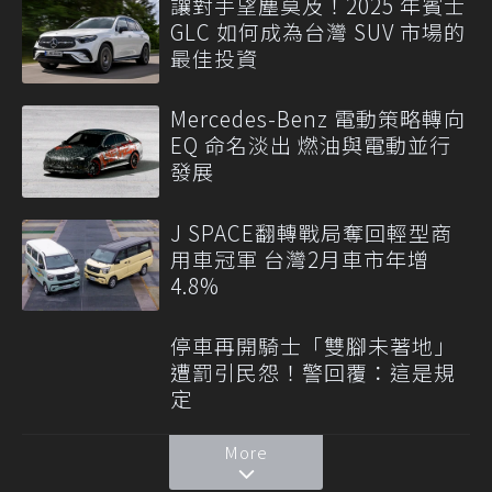
讓對手望塵莫及！2025 年賓士
GLC 如何成為台灣 SUV 市場的
最佳投資
Mercedes-Benz 電動策略轉向
EQ 命名淡出 燃油與電動並行
發展
J SPACE翻轉戰局奪回輕型商
用車冠軍 台灣2月車市年增
4.8%
停車再開騎士「雙腳未著地」
遭罰引民怨！警回覆：這是規
定
More