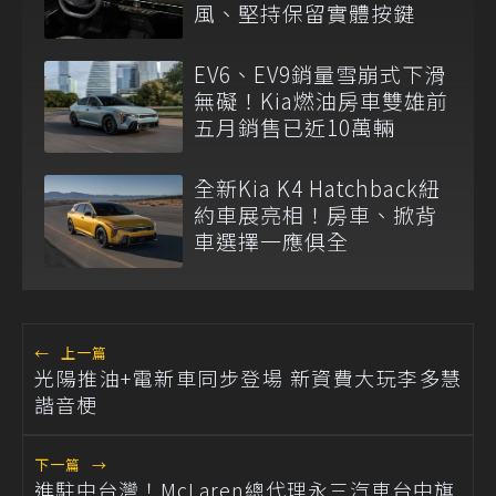
風、堅持保留實體按鍵
EV6、EV9銷量雪崩式下滑
無礙！Kia燃油房車雙雄前
五月銷售已近10萬輛
全新Kia K4 Hatchback紐
約車展亮相！房車、掀背
車選擇一應俱全
←
上一篇
光陽推油+電新車同步登場 新資費大玩李多慧
諧音梗
下一篇
→
進駐中台灣！McLaren總代理永三汽車台中旗