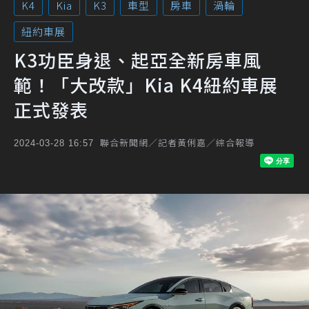
K4
Kia
K3
車型
房車
渦輪
紐約車展
K3功臣身退、起亞全新房車風
範！「大改款」Kia K4紐約車展
正式發表
聯合新聞網／記者黃俐嘉／綜合報導
2024-03-28 16:57