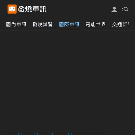
國內車訊
發燒試駕
國際車訊
電能世界
交通新訊