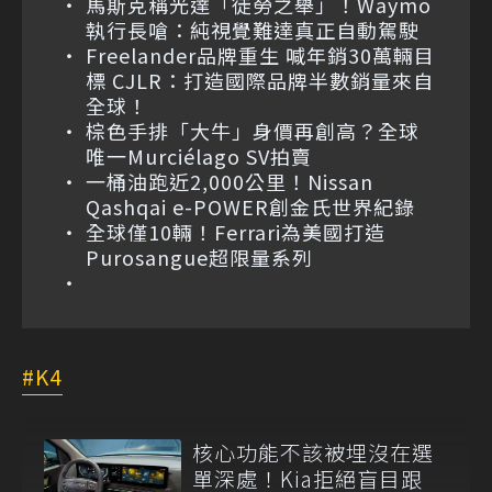
馬斯克稱光達「徒勞之舉」！Waymo
執行長嗆：純視覺難達真正自動駕駛
Freelander品牌重生 喊年銷30萬輛目
標 CJLR：打造國際品牌半數銷量來自
全球！
棕色手排「大牛」身價再創高？全球
唯一Murciélago SV拍賣
一桶油跑近2,000公里！Nissan
Qashqai e-POWER創金氏世界紀錄
全球僅10輛！Ferrari為美國打造
Purosangue超限量系列
K4
核心功能不該被埋沒在選
單深處！Kia拒絕盲目跟