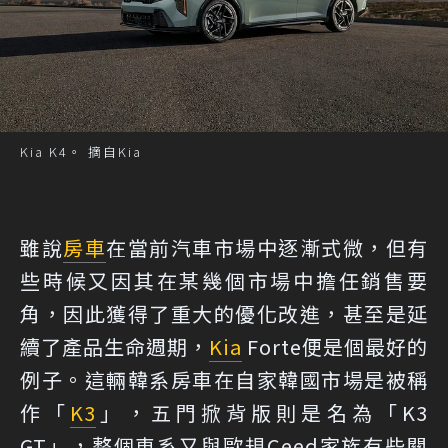
Kia K4。 摘自Kia
雖說
房車
在當前汽車市場中逐漸式微，但有
些時候又因其在某幾個市場中擔任銷售要
角，因此獲得了重大的優化改進，甚至是延
續了產品生命週期，
Kia
Forte便是個最好的
例子。這輛韓系房車在自家韓國市場是被稱
作「
K3
」，五門掀背版則是名為「K3
GT」，整個車系又與歐規Ceed家族有些關