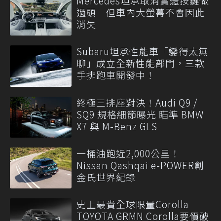
Mercedes坦承取消實體按鍵做
過頭 但車內大螢幕不會因此
消失
Subaru坦承性能車「變得太無
聊」成立全新性能部門，三款
手排跑車開發中！
終極三排座對決！Audi Q9 /
SQ9 規格細節曝光 瞄準 BMW
X7 與 M-Benz GLS
一桶油跑近2,000公里！
Nissan Qashqai e-POWER創
金氏世界紀錄
史上最貴全球限量Corolla
TOYOTA GRMN Corolla要價破