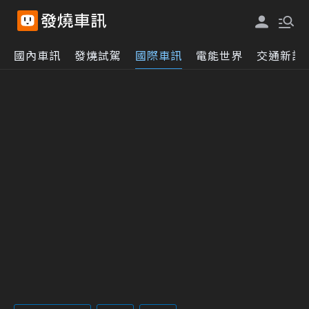
國內車訊
發燒試駕
國際車訊
電能世界
交通新訊