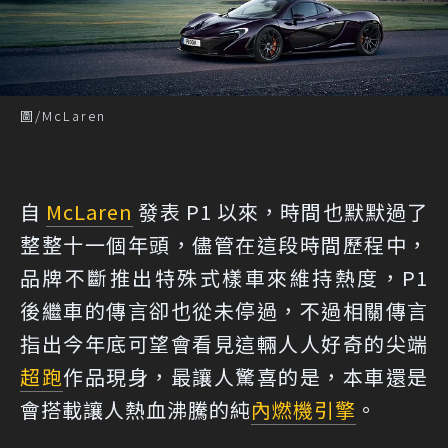
圖/McLaren
自
McLaren
發表 P1 以來，時間也默默過了
整整十一個年頭，儘管在這段時間歷程中，
品牌不斷推出特殊式樣車來維持熱度，P1
後繼車的傳言卻也從未停過，不過相關傳言
指出今年底可望會看見這輛人人好奇的尖端
超跑
作品現身，最讓人驚喜的是，本車還是
會搭載讓人熱血沸騰的純
內燃機
引擎
。