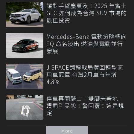
讓對手望塵莫及！2025 年賓士
GLC 如何成為台灣 SUV 市場的
最佳投資
Mercedes-Benz 電動策略轉向
EQ 命名淡出 燃油與電動並行
發展
J SPACE翻轉戰局奪回輕型商
用車冠軍 台灣2月車市年增
4.8%
停車再開騎士「雙腳未著地」
遭罰引民怨！警回覆：這是規
定
More