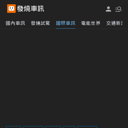
國內車訊
發燒試駕
國際車訊
電能世界
交通新訊