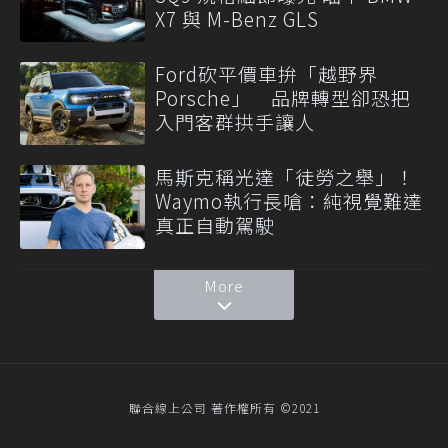
X7 與 M-Benz GLS
Ford砍平價車拚「越野界
Porsche」 品牌轉型卻恐把
入門客群拱手讓人
馬斯克稱光達「徒勞之舉」！
Waymo執行長嗆：純視覺難達
真正自動駕駛
More
聯合線上公司 著作權所有 ©2021