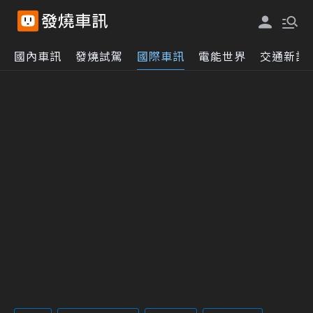
國內車訊
發燒試駕
國際車訊
電能世界
交通新訊