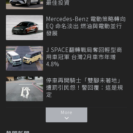
最佳投資
Mercedes-Benz 電動策略轉向
EQ 命名淡出 燃油與電動並行
發展
J SPACE翻轉戰局奪回輕型商
用車冠軍 台灣2月車市年增
4.8%
停車再開騎士「雙腳未著地」
遭罰引民怨！警回覆：這是規
定
More